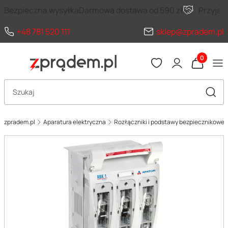
Bezpieczna wysyłka
Darmowa dostawa od 590 zł
Przyja
+48 781 520 111
sklep@zpradem.pl
Produkty 
Otwórz wyszukiwarkę
Szuka
zpradem.pl
Aparatura elektryczna
Rozłączniki i podstawy bezpiecznikowe