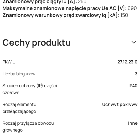
Znamionowy prąd ciągły Iu [A]:
250
Maksymalne znamionowe napięcie pracy Ue AC [V]:
690
Znamionowy warunkowy prąd zwarciowy Iq [kA]:
150
Cechy produktu
PKWiU
27.12.23.0
Liczba biegunów
3
Stopień ochrony (IP) części
IP40
czołowej
Rodzaj elementu
Uchwyt pokrywy
przełączającego
Rodzaj przyłącza obwodu
Inne
głównego