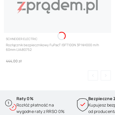
PRODUCENT
SCHNEIDER ELECTRIC
Rozłącznik bezpiecznikowy FuPacT ISFT100N 3P NH000 m/h
60mm LV480752
Cena
444,00 zł
Raty 0%
Bezpieczne 
Rozłóż płatność na
Kupujesz bez
wygodne raty z RRSO 0%
od producent