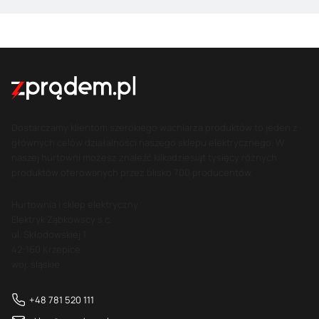
Dostarczamy klientom szerokiego wachlarza produktów to jeden z
głównych celów działalności naszego sklepu elektrycznego. W
naszej hurtowni możesz znaleźć kilkadziesiąt tysięcy różnych
produktów oferowanych przez blisko 700 producentów.
Hurtownia i sklep elektryczny
Elektryk Ząbkowscy s.c.
ul. Skłodowskiej 1
42-160 Krzepice
woj. śląskie
+48 781 520 111