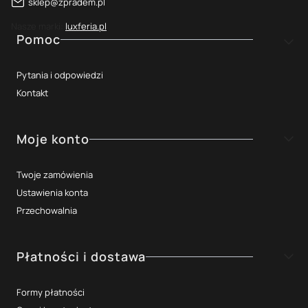
sklep@zpradem.pl
Nasze marki:
luxferia.pl
Linki w stopce
Pomoc
Pytania i odpowiedzi
Kontakt
Moje konto
Twoje zamówienia
Ustawienia konta
Przechowalnia
Płatności i dostawa
Formy płatności