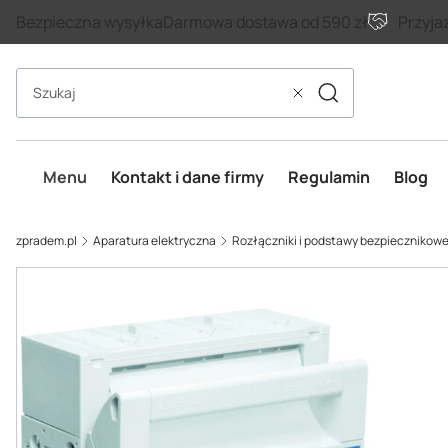
Bezpieczna wysyłka
Darmowa dostawa od 590 zł
Przyja
Szukaj
Wyczyść
Menu
Kontakt i dane firmy
Regulamin
Blog
zpradem.pl
Aparatura elektryczna
Rozłączniki i podstawy bezpiecznikow