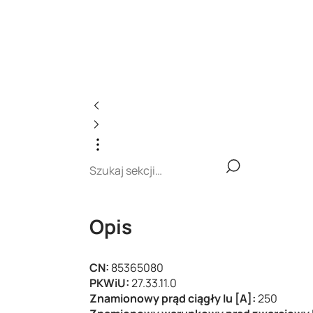
Opis
CN:
85365080
PKWiU:
27.33.11.0
Znamionowy prąd ciągły Iu [A]:
250