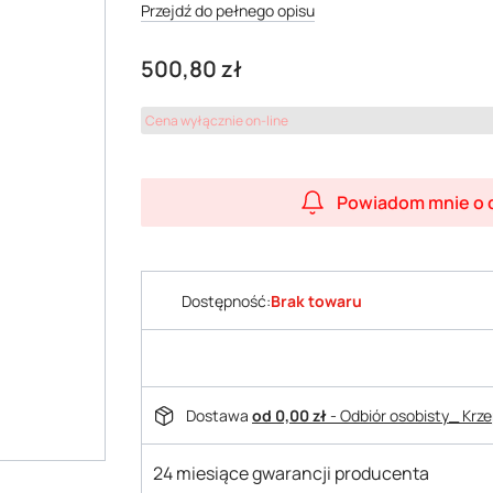
Przejdź do pełnego opisu
Cena
500,80 zł
Cena wyłącznie on-line
Powiadom mnie o 
Dostępność:
Brak towaru
Dostawa
od 0,00 zł
- Odbiór osobisty_ Krz
24 miesiące gwarancji producenta