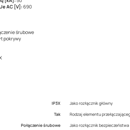
q [kA]:
50
Ue AC [V]:
690
ączenie śrubowe
t pokrywy
X
IP3X
Jako rozłącznik główny
Tak
Rodzaj elementu przełączające
Połączenie śrubowe
Jako rozłącznik bezpieczeństwa