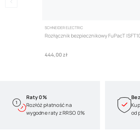
PRODUCENT
SCHNEIDER ELECTRIC
Rozłącznik bezpiecznikowy FuPacT ISF
Cena
444,00 zł
Raty 0%
Bez
Rozłóż płatność na
Kup
wygodne raty z RRSO 0%
od 