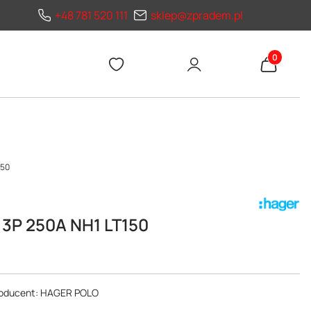
+48 781 520 111
sklep@zpradem.pl
Produkty 
150
 3P 250A NH1 LT150
producent: HAGER POLO