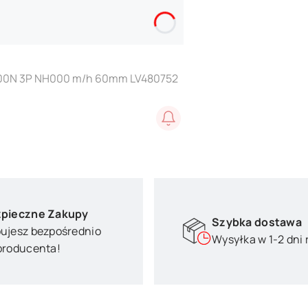
T100N 3P NH000 m/h 60mm LV480752
pieczne Zakupy
Szybka dostawa
ujesz bezpośrednio
Wysyłka w 1-2 dni
producenta!