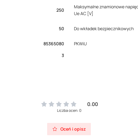
Maksymalne znamionowe napięc
250
Ue AC [V]
50
Do wkładek bezpiecznikowych
85365080
PKWiU
3
0.00
Liczba ocen: 0
Oceń i opisz