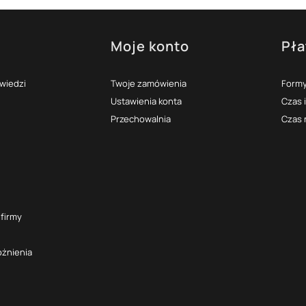
Moje konto
Pła
topce
owiedzi
Twoje zamówienia
Formy
Ustawienia konta
Czas 
Przechowalnia
Czas 
 firmy
óżnienia