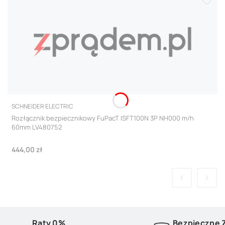
PRODUCENT
SCHNEIDER ELECTRIC
Rozłącznik bezpiecznikowy FuPacT ISFT100N 3P NH000 m/h
60mm LV480752
Cena
444,00 zł
Raty 0%
Bezpieczne 