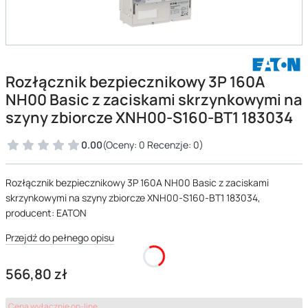
Rozłącznik bezpiecznikowy 3P 160A
NH00 Basic z zaciskami skrzynkowymi na
szyny zbiorcze XNH00-S160-BT1 183034
0.00
(Oceny: 0 Recenzje: 0)
Rozłącznik bezpiecznikowy 3P 160A NH00 Basic z zaciskami
skrzynkowymi na szyny zbiorcze XNH00-S160-BT1 183034,
producent: EATON
Przejdź do pełnego opisu
Cena
566,80 zł
Cena wyłącznie on-line