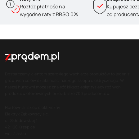
Rozłóż płatność na
Kupujesz bez
wygodne raty z RRSO 0%
od producent
Dostarczamy klientom szerokiego wachlarza produktów to jeden z
głównych celów działalności naszego sklepu elektrycznego. W
naszej hurtowni możesz znaleźć kilkadziesiąt tysięcy różnych
produktów oferowanych przez blisko 700 producentów.
Hurtownia i sklep elektryczny
Elektryk Ząbkowscy s.c.
ul. Skłodowskiej 1
42-160 Krzepice
woj. śląskie