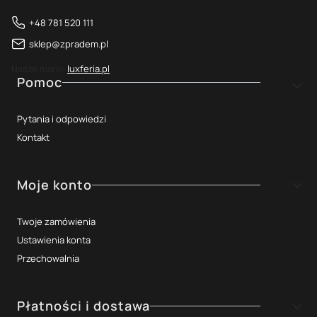
+48 781 520 111
sklep@zpradem.pl
Nasze marki:
luxferia.pl
Linki w stopce
Pomoc
Pytania i odpowiedzi
Kontakt
Moje konto
Twoje zamówienia
Ustawienia konta
Przechowalnia
Płatności i dostawa