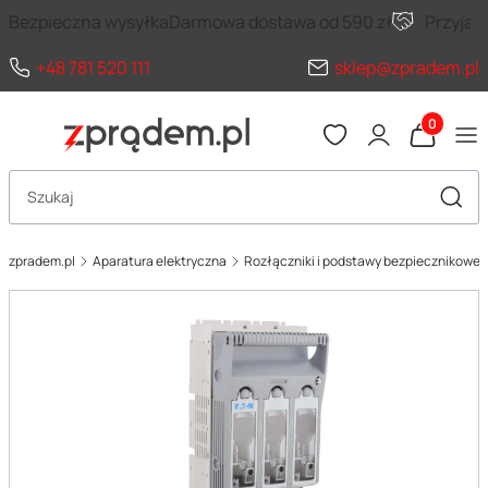
Bezpieczna wysyłka
Darmowa dostawa od 590 zł
Przyja
+48 781 520 111
sklep@zpradem.pl
Produkty 
Otwórz wyszukiwarkę
Szuka
zpradem.pl
Aparatura elektryczna
Rozłączniki i podstawy bezpiecznikowe