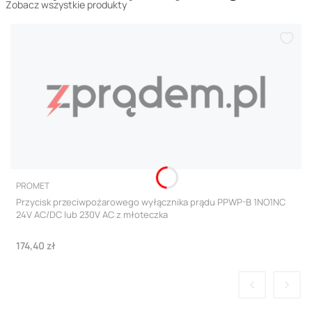
Zobacz wszystkie produkty
PRODUCENT
PROMET
Przycisk przeciwpożarowego wyłącznika prądu PPWP-B 1NO1NC
24V AC/DC lub 230V AC z młoteczka
Cena
174,40 zł