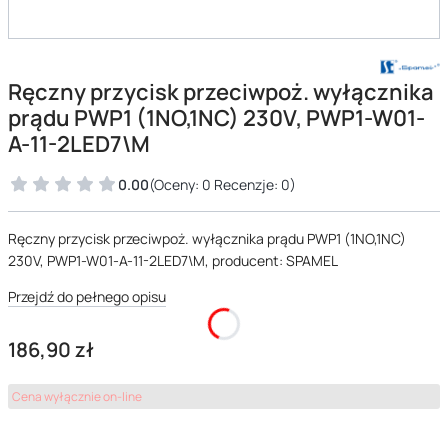
Ręczny przycisk przeciwpoż. wyłącznika
prądu PWP1 (1NO,1NC) 230V, PWP1-W01-
A-11-2LED7\M
0.00
(Oceny: 0 Recenzje: 0)
Ręczny przycisk przeciwpoż. wyłącznika prądu PWP1 (1NO,1NC)
230V, PWP1-W01-A-11-2LED7\M, producent: SPAMEL
Przejdź do pełnego opisu
Cena
186,90 zł
Cena wyłącznie on-line