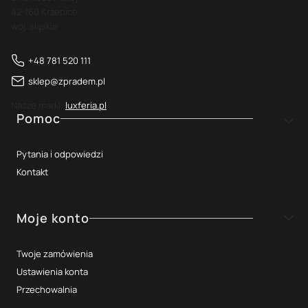
42-160 Krzepice
woj. śląskie
+48 781 520 111
sklep@zpradem.pl
Nasze marki:
luxferia.pl
Linki w stopce
Pomoc
Pytania i odpowiedzi
Kontakt
Moje konto
Twoje zamówienia
Ustawienia konta
Przechowalnia