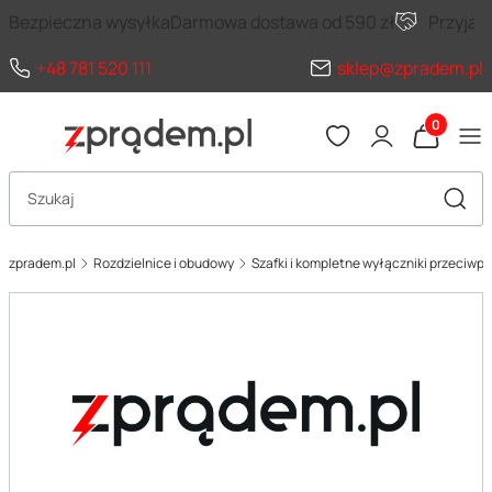
Bezpieczna wysyłka
Darmowa dostawa od 590 zł
Przyja
+48 781 520 111
sklep@zpradem.pl
Produkty 
Otwórz wyszukiwarkę
Szuka
zpradem.pl
Rozdzielnice i obudowy
Szafki i kompletne wyłączniki przeciwp