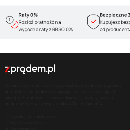
Raty 0%
Bezpieczne 
Rozłóż płatność na
Kupujesz bez
wygodne raty z RRSO 0%
od producent
Dostarczamy klientom szerokiego wachlarza produktów to jeden z
głównych celów działalności naszego sklepu elektrycznego. W
naszej hurtowni możesz znaleźć kilkadziesiąt tysięcy różnych
produktów oferowanych przez blisko 700 producentów.
Hurtownia i sklep elektryczny
Elektryk Ząbkowscy s.c.
ul. Skłodowskiej 1