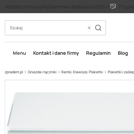
Bezpieczna wysyłka
Darmowa dostawa od 590 zł
Przyja
Szukaj
Wyczyść
Menu
Kontakt i dane firmy
Regulamin
Blog
zpradem.pl
Gniazda i łączniki
Ramki, Klawisze, Plakietki
Plakietki i zaśle