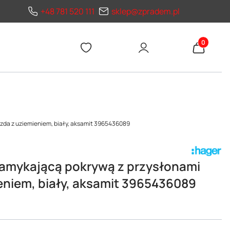
+48 781 520 111
sklep@zpradem.pl
Produkty 
zda z uziemieniem, biały, aksamit 3965436089
zamykającą pokrywą z przysłonami
eniem, biały, aksamit 3965436089