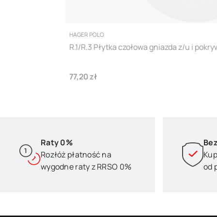
PRODUCENT
HAGER POLO
R.1/R.3 Płytka czołowa gniazda z/u i pok
Cena
77,20 zł
Raty 0%
Bez
Rozłóż płatność na
Kup
wygodne raty z RRSO 0%
od 