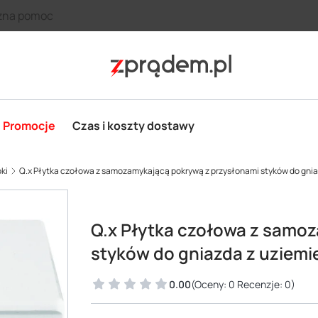
zna pomoc
Promocje
Czas i koszty dostawy
pki
Q.x Płytka czołowa z samozamykającą pokrywą z przysłonami styków do gnia
Q.x Płytka czołowa z samo
styków do gniazda z uziemi
0.00
(Oceny: 0 Recenzje: 0)