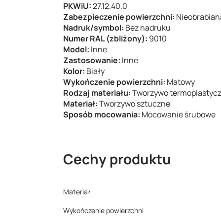
PKWiU:
27.12.40.0
Zabezpieczenie powierzchni:
Nieobrabian
Nadruk/symbol:
Bez nadruku
Numer RAL (zbliżony):
9010
Model:
Inne
Zastosowanie:
Inne
Kolor:
Biały
Wykończenie powierzchni:
Matowy
Rodzaj materiału:
Tworzywo termoplastyc
Materiał:
Tworzywo sztuczne
Sposób mocowania:
Mocowanie śrubowe
Cechy produktu
Materiał
Wykończenie powierzchni