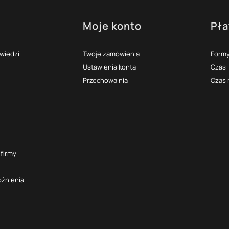
Moje konto
Pła
topce
owiedzi
Twoje zamówienia
Formy
Ustawienia konta
Czas 
Przechowalnia
Czas 
 firmy
óżnienia