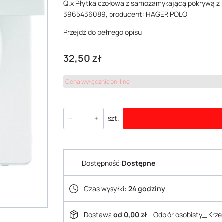
Q.x Płytka czołowa z samozamykającą pokrywą z p
3965436089, producent: HAGER POLO
Przejdź do pełnego opisu
Cena
32,50 zł
Cena wyłącznie on-line
szt.
Dostępność:
Dostępne
Czas wysyłki:
24 godziny
Dostawa
od 0,00 zł
- Odbiór osobisty_ Krz