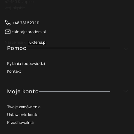
42-160 Krzepice
woj. śląskie
+48 781 520 111
sklep@zpradem.pl
Nasze marki:
luxferia.pl
Linki w stopce
Pomoc
Pytania i odpowiedzi
Kontakt
Moje konto
Twoje zamówienia
Ustawienia konta
Przechowalnia