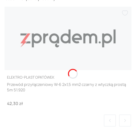
PRODUCENT
ELEKTRO-PLAST OPATÓWEK
Przewód przyłączeniowy W-6 2x1,5 mm2 czarny z wtyczką prostą
5m 51.920
Cena
42,30 zł