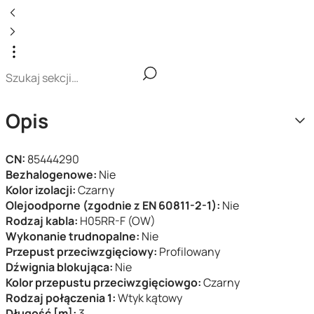
Opis
CN:
85444290
Bezhalogenowe:
Nie
Kolor izolacji:
Czarny
Olejoodporne (zgodnie z EN 60811-2-1):
Nie
Rodzaj kabla:
H05RR-F (OW)
Wykonanie trudnopalne:
Nie
Przepust przeciwzgięciowy:
Profilowany
Dźwignia blokująca:
Nie
Kolor przepustu przeciwzgięciowgo:
Czarny
Rodzaj połączenia 1:
Wtyk kątowy
Długość [m]:
3