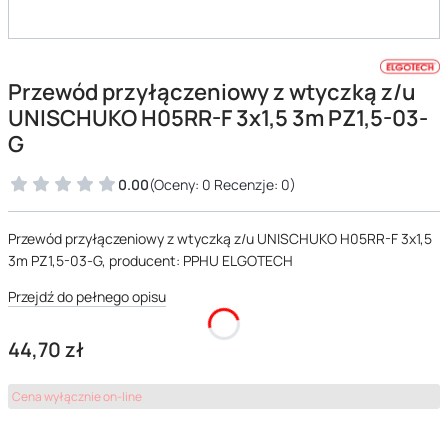
Przewód przyłączeniowy z wtyczką z/u
UNISCHUKO H05RR-F 3x1,5 3m PZ1,5-03-
G
0.00
(Oceny: 0 Recenzje: 0)
Przewód przyłączeniowy z wtyczką z/u UNISCHUKO H05RR-F 3x1,5
3m PZ1,5-03-G, producent: PPHU ELGOTECH
Przejdź do pełnego opisu
Cena
44,70 zł
Cena wyłącznie on-line