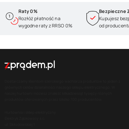
Raty 0%
Bezpieczne 
Rozłóż płatność na
Kupujesz bez
wygodne raty z RRSO 0%
od producent
Dostarczamy klientom szerokiego wachlarza produktów to jeden z
głównych celów działalności naszego sklepu elektrycznego. W
naszej hurtowni możesz znaleźć kilkadziesiąt tysięcy różnych
produktów oferowanych przez blisko 700 producentów.
Hurtownia i sklep elektryczny
Elektryk Ząbkowscy s.c.
ul. Skłodowskiej 1