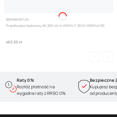
PRODUCENT
BRENNENSTUHL
Przedłużacz bebnowy AK 260 40 m H05VV-F 3G1,5 1099144130
Cena
463,30 zł
Raty 0%
Bezpieczne 
Rozłóż płatność na
Kupujesz bez
wygodne raty z RRSO 0%
od producent