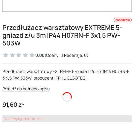
Przedłużacz warsztatowy EXTREME 5-
gniazd z/u 3m IP44 H07RN-F 3x1,5 PW-
503W
0.00
(Oceny: 0 Recenzje: 0)
Przedłużacz warsztatowy EXTREME 5-gniazd z/u 3m IP44 H07RN-F
3x1,5 PW-503W, producent: PPHU ELGOTECH
Przejdź do pełnego opisu
Cena
91,60 zł
Cena wyłącznie on-line