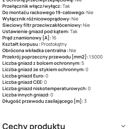
Przełącznik włącz/wyłącz:
Tak
Do montażu rackowego 19-calowego:
Nie
Wyłącznik różnicowoprądowy:
Nie
Sieciowy filtr przeciwzakłóceniowy:
Nie
Ustawienie gniazd pod kątem:
Tak
Prąd znamionowy [A]:
16
Kształt korpusu :
Prostokątny
Obrócona wkładka centralna :
Nie
Przekrój poprzeczny przewodu [mm2]:
1.5000
Liczba gniazd z bolcem ochronnym:
5
Liczba gniazd ze stykiem ochronnym:
0
Liczba gniazd Euro:
0
Liczba gniazd CEE:
0
Liczba gniazd niskotemperaturowych:
0
Liczba innych gniazd:
0
Długość przewodu zasilającego [m]:
3
Cechy produktu