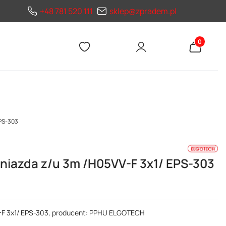
+48 781 520 111
sklep@zpradem.pl
Produkty 
PS-303
iazda z/u 3m /H05VV-F 3x1/ EPS-303
-F 3x1/ EPS-303, producent: PPHU ELGOTECH