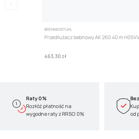
PRODUCENT
BRENNENSTUHL
Przedłużacz bebnowy AK 260 40 m H05VV
Cena
463,30 zł
Raty 0%
Bez
Rozłóż płatność na
Kup
wygodne raty z RRSO 0%
od 