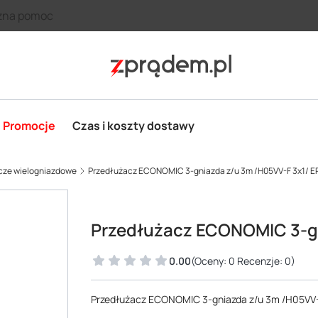
zna pomoc
Promocje
Czas i koszty dostawy
cze wielogniazdowe
Przedłużacz ECONOMIC 3-gniazda z/u 3m /H05VV-F 3x1/ E
Przedłużacz ECONOMIC 3-gn
0.00
(Oceny: 0 Recenzje: 0)
Przedłużacz ECONOMIC 3-gniazda z/u 3m /H05VV