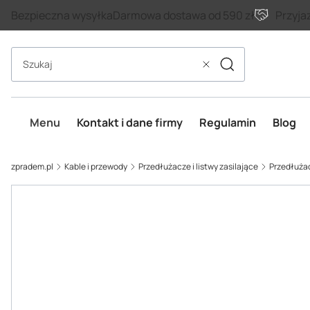
Bezpieczna wysyłka
Darmowa dostawa od 590 zł
Przyja
Szukaj
Wyczyść
Menu
Kontakt i dane firmy
Regulamin
Blog
zpradem.pl
Kable i przewody
Przedłużacze i listwy zasilające
Przedłuża