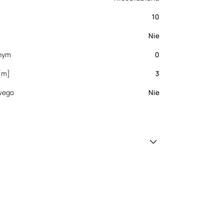
10
Nie
nnym
0
[m]
3
wego
Nie