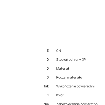
3
CN
0
Stopień ochrony (IP)
0
Materiał
0
Rodzaj materiału
Tak
Wykończenie powierzchni
1
Kolor
Nie
Zabezpieczenie powierzchni