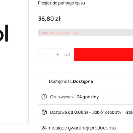
Przejdź do pełnego opisu
Cena
36,80 zł
Cena wyłącznie on-line
szt.
Dostępność:
Dostępne
Czas wysyłki:
24 godziny
Dostawa
od 0,00 zł
- Odbiór osobisty_ Krz
24 miesiące gwarancji producenta