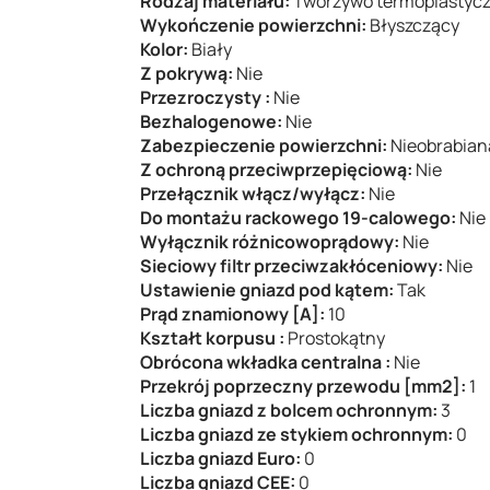
Rodzaj materiału:
Tworzywo termoplastyc
Wykończenie powierzchni:
Błyszczący
Kolor:
Biały
Z pokrywą:
Nie
Przezroczysty :
Nie
Bezhalogenowe:
Nie
Zabezpieczenie powierzchni:
Nieobrabian
Z ochroną przeciwprzepięciową:
Nie
Przełącznik włącz/wyłącz:
Nie
Do montażu rackowego 19-calowego:
Nie
Wyłącznik różnicowoprądowy:
Nie
Sieciowy filtr przeciwzakłóceniowy:
Nie
Ustawienie gniazd pod kątem:
Tak
Prąd znamionowy [A]:
10
Kształt korpusu :
Prostokątny
Obrócona wkładka centralna :
Nie
Przekrój poprzeczny przewodu [mm2]:
1
Liczba gniazd z bolcem ochronnym:
3
Liczba gniazd ze stykiem ochronnym:
0
Liczba gniazd Euro:
0
Liczba gniazd CEE:
0