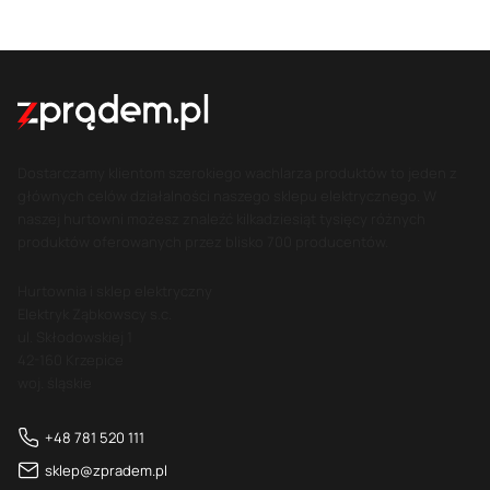
Dostarczamy klientom szerokiego wachlarza produktów to jeden z
głównych celów działalności naszego sklepu elektrycznego. W
naszej hurtowni możesz znaleźć kilkadziesiąt tysięcy różnych
produktów oferowanych przez blisko 700 producentów.
Hurtownia i sklep elektryczny
Elektryk Ząbkowscy s.c.
ul. Skłodowskiej 1
42-160 Krzepice
woj. śląskie
+48 781 520 111
sklep@zpradem.pl