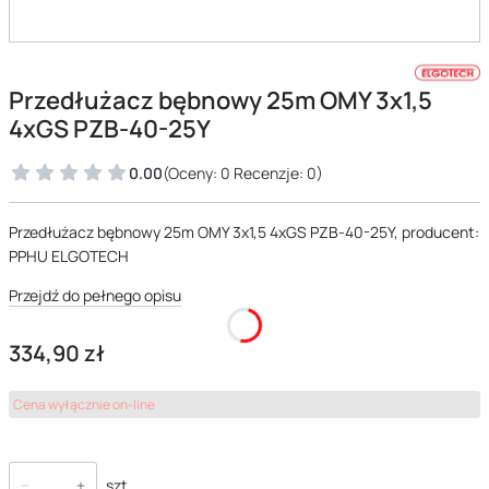
Przedłużacz bębnowy 25m OMY 3x1,5
4xGS PZB-40-25Y
0.00
(Oceny: 0 Recenzje: 0)
Przedłużacz bębnowy 25m OMY 3x1,5 4xGS PZB-40-25Y, producent:
PPHU ELGOTECH
Przejdź do pełnego opisu
Cena
334,90 zł
Cena wyłącznie on-line
szt.