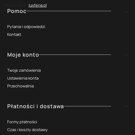
Nasze marki:
luxferia.pl
Linki w stopce
Pomoc
Pytania i odpowiedzi
Kontakt
Moje konto
Twoje zamówienia
Ustawienia konta
Przechowalnia
Płatności i dostawa
Formy płatności
Czas i koszty dostawy