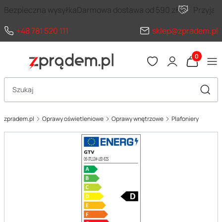
Bezpieczna wysyłka
Darmowa dostawa od 590 zł
Przyja
+48 781 520 111
sklep@zpradem.pl
Produkty 
Otwórz wyszukiwarkę
Szuka
zpradem.pl
Oprawy oświetleniowe
Oprawy wnętrzowe
Plafoniery