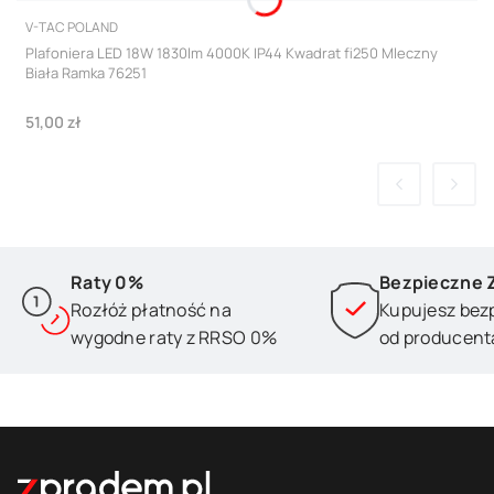
PRODUCENT
V-TAC POLAND
Plafoniera LED 18W 1830lm 4000K IP44 Kwadrat fi250 Mleczny
Biała Ramka 76251
Cena
51,00 zł
Raty 0%
Bezpieczne 
Rozłóż płatność na
Kupujesz bez
wygodne raty z RRSO 0%
od producent