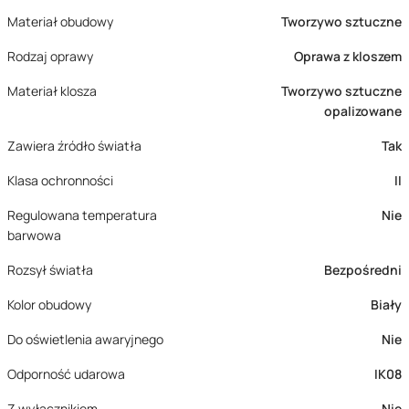
Materiał obudowy
Tworzywo sztuczne
Rodzaj oprawy
Oprawa z kloszem
Materiał klosza
Tworzywo sztuczne
opalizowane
Zawiera źródło światła
Tak
Klasa ochronności
II
Regulowana temperatura
Nie
barwowa
Rozsył światła
Bezpośredni
Kolor obudowy
Biały
Do oświetlenia awaryjnego
Nie
Odporność udarowa
IK08
Z wyłącznikiem
Nie