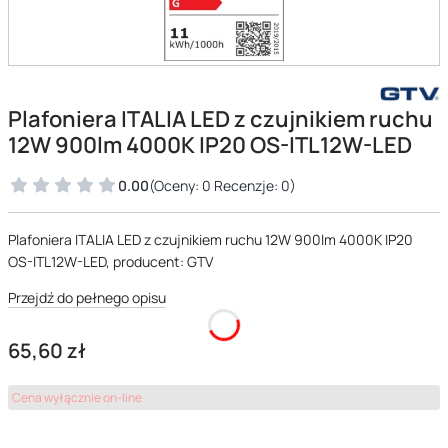
Plafoniera ITALIA LED z czujnikiem ruchu
12W 900lm 4000K IP20 OS-ITL12W-LED
0.00
(Oceny: 0 Recenzje: 0)
Plafoniera ITALIA LED z czujnikiem ruchu 12W 900lm 4000K IP20
OS-ITL12W-LED, producent: GTV
Przejdź do pełnego opisu
Cena
65,60 zł
Cena wyłącznie on-line