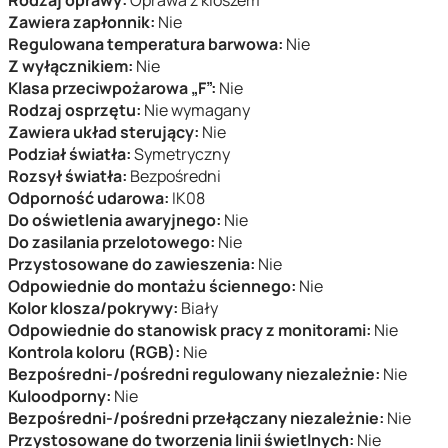
Rodzaj oprawy:
Oprawa z kloszem
Zawiera zapłonnik:
Nie
Regulowana temperatura barwowa:
Nie
Z wyłącznikiem:
Nie
Klasa przeciwpożarowa „F”:
Nie
Rodzaj osprzętu:
Nie wymagany
Zawiera układ sterujący:
Nie
Podział światła:
Symetryczny
Rozsył światła:
Bezpośredni
Odporność udarowa:
IK08
Do oświetlenia awaryjnego:
Nie
Do zasilania przelotowego:
Nie
Przystosowane do zawieszenia:
Nie
Odpowiednie do montażu ściennego:
Nie
Kolor klosza/pokrywy:
Biały
Odpowiednie do stanowisk pracy z monitorami:
Nie
Kontrola koloru (RGB):
Nie
Bezpośredni-/pośredni regulowany niezależnie:
Nie
Kuloodporny:
Nie
Bezpośredni-/pośredni przełączany niezależnie:
Nie
Przystosowane do tworzenia linii świetlnych:
Nie