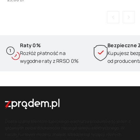
Raty 0%
Bezpieczne 
Rozłóż płatność na
Kupujesz bez
wygodne raty z RRSO 0%
od producent
Dostarczamy klientom szerokiego wachlarza produktów to jeden z
głównych celów działalności naszego sklepu elektrycznego. W
naszej hurtowni możesz znaleźć kilkadziesiąt tysięcy różnych