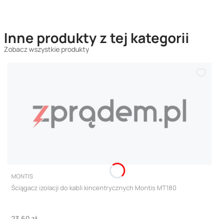
Inne produkty z tej kategorii
Zobacz wszystkie produkty
PRODUCENT
MONTIS
Ściągacz izolacji do kabli kincentrycznych Montis MT180
Cena
23,60 zł