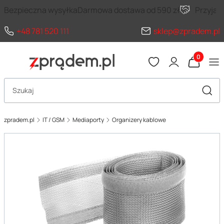
Bezpieczna wysyłka
Darmowa dostawa od 590 zł
Przyja
+48 781 520 111
sklep@zpradem.pl
Produkty 
Otwórz wyszukiwarkę
Szuka
zpradem.pl
IT / GSM
Mediaporty
Organizery kablowe