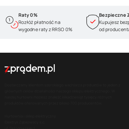
Raty 0%
Bezpieczne 
Rozłóż płatność na
Kupujesz bez
wygodne raty z RRSO 0%
od producent
Dostarczamy klientom szerokiego wachlarza produktów to jeden z
głównych celów działalności naszego sklepu elektrycznego. W
naszej hurtowni możesz znaleźć kilkadziesiąt tysięcy różnych
produktów oferowanych przez blisko 700 producentów.
Hurtownia i sklep elektryczny
Elektryk Ząbkowscy s.c.
ul. Skłodowskiej 1