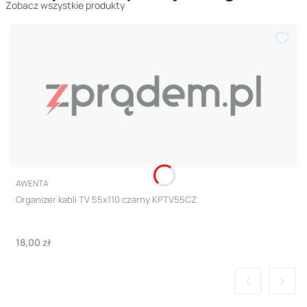
Zobacz wszystkie produkty
PRODUCENT
AWENTA
Organizer kabli TV 55x110 czarny KPTV55CZ
Cena
18,00 zł