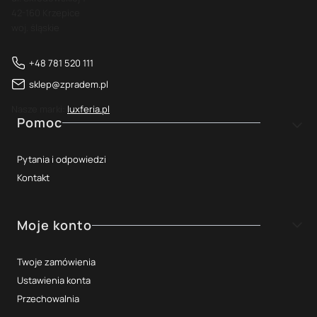
42-160 Krzepice
woj. śląskie
+48 781 520 111
sklep@zpradem.pl
Nasze marki:
luxferia.pl
Linki w stopce
Pomoc
Pytania i odpowiedzi
Kontakt
Moje konto
Twoje zamówienia
Ustawienia konta
Przechowalnia