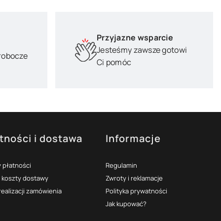
Przyjazne wsparcie
Jesteśmy zawsze gotowi
 robocze
Ci pomóc
tności i dostawa
Informacje
 płatności
Regulamin
i koszty dostawy
Zwroty i reklamacje
realizacji zamówienia
Polityka prywatności
Jak kupować?