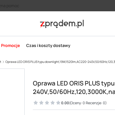
zna pomoc
Promocje
Czas i koszty dostawy
t
Oprawa LED ORIS PLUS typu downlight,19W,1520lm,AC220-240V,50/60Hz,120,
Oprawa LED ORIS PLUS typu
240V,50/60Hz,120,3000K,na
0.00
(Oceny: 0 Recenzje: 0)