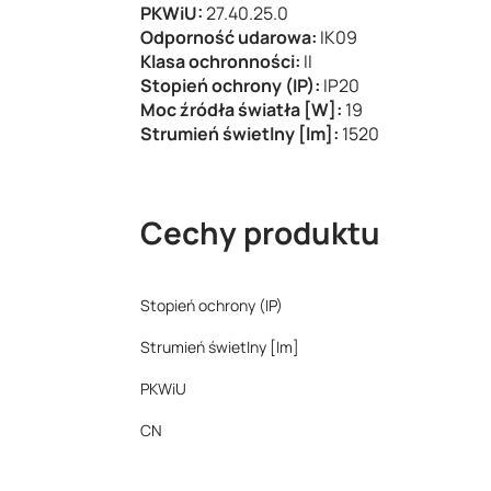
PKWiU:
27.40.25.0
Odporność udarowa:
IK09
Klasa ochronności:
II
Stopień ochrony (IP):
IP20
Moc źródła światła [W]:
19
Strumień świetlny [lm]:
1520
Cechy produktu
Stopień ochrony (IP)
Strumień świetlny [lm]
PKWiU
CN