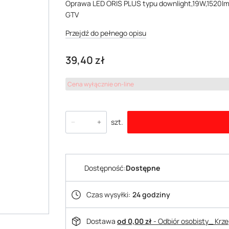
Oprawa LED ORIS PLUS typu downlight,19W,1520l
GTV
Przejdź do pełnego opisu
Cena
39,40 zł
Cena wyłącznie on-line
szt.
Dostępność:
Dostępne
Czas wysyłki:
24 godziny
Dostawa
od 0,00 zł
- Odbiór osobisty_ Krz