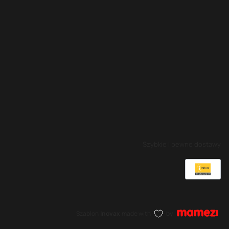
Szybkie i pewne dostawy
Szablon
Inovax
made with
by