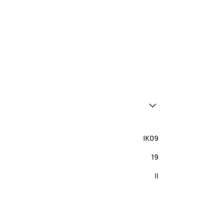
IK09
19
II