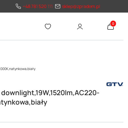
+48 781 520 111
sklep@zpradem.pl
Produkty 
3000K,natynkowa,biały
 downlight,19W,1520lm,AC220-
tynkowa,biały