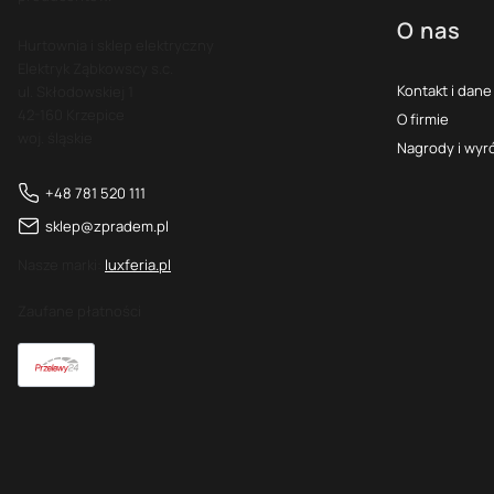
O nas
Hurtownia i sklep elektryczny
Elektryk Ząbkowscy s.c.
Kontakt i dane
ul. Skłodowskiej 1
42-160 Krzepice
O firmie
woj. śląskie
Nagrody i wyr
+48 781 520 111
sklep@zpradem.pl
Nasze marki:
luxferia.pl
Zaufane płatności