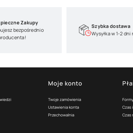
pieczne Zakupy
Szybka dostawa
ujesz bezpośrednio
Wysyłka w 1-2 dni
producenta!
Moje konto
Pła
topce
owiedzi
Twoje zamówienia
Formy
Ustawienia konta
Czas 
Przechowalnia
Czas 