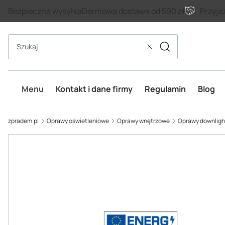
Bezpieczna wysyłka
Darmowa dostawa od 590 zł
Przyja
Szukaj
Wyczyść
Menu
Kontakt i dane firmy
Regulamin
Blog
zpradem.pl
Oprawy oświetleniowe
Oprawy wnętrzowe
Oprawy downligh