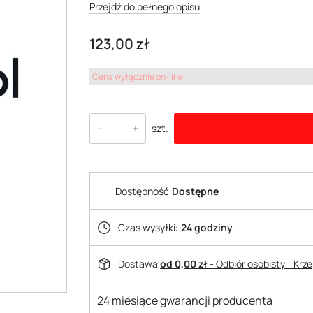
Przejdź do pełnego opisu
Cena
123,00 zł
Cena wyłącznie on-line
szt.
Dostępność:
Dostępne
Czas wysyłki:
24 godziny
Dostawa
od 0,00 zł
- Odbiór osobisty_ Krz
24 miesiące gwarancji producenta