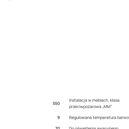
Instalacja w meblach, klasa
550
przeciwpożarowa „MM”
9
Regulowana temperatura barw
70
Do oświetlenia awaryjnego