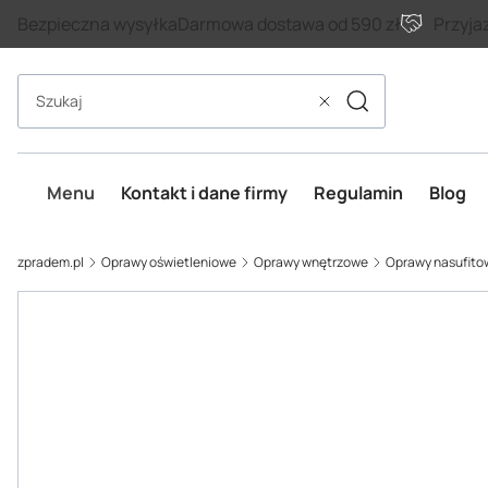
Bezpieczna wysyłka
Darmowa dostawa od 590 zł
Przyja
Szukaj
Wyczyść
Menu
Kontakt i dane firmy
Regulamin
Blog
zpradem.pl
Oprawy oświetleniowe
Oprawy wnętrzowe
Oprawy nasufito