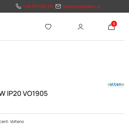
+48 781 520 111
sklep@zpradem.pl
Produkty 
W IP20 VO1905
ent: Volteno