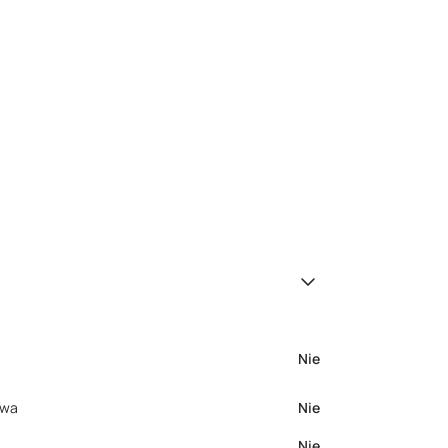
Nie
owa
Nie
Nie