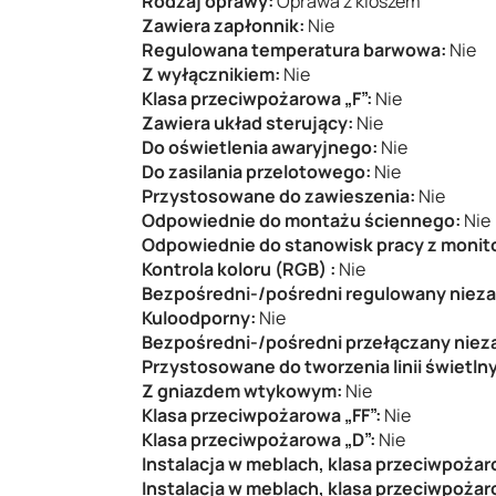
Rodzaj oprawy:
Oprawa z kloszem
Zawiera zapłonnik:
Nie
Regulowana temperatura barwowa:
Nie
Z wyłącznikiem:
Nie
Klasa przeciwpożarowa „F”:
Nie
Zawiera układ sterujący:
Nie
Do oświetlenia awaryjnego:
Nie
Do zasilania przelotowego:
Nie
Przystosowane do zawieszenia:
Nie
Odpowiednie do montażu ściennego:
Nie
Odpowiednie do stanowisk pracy z monit
Kontrola koloru (RGB) :
Nie
Bezpośredni-/pośredni regulowany nieza
Kuloodporny:
Nie
Bezpośredni-/pośredni przełączany niez
Przystosowane do tworzenia linii świetln
Z gniazdem wtykowym:
Nie
Klasa przeciwpożarowa „FF”:
Nie
Klasa przeciwpożarowa „D”:
Nie
Instalacja w meblach, klasa przeciwpożar
Instalacja w meblach, klasa przeciwpoża