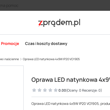
zna pomoc
Promocje
Czas i koszty dostawy
we i naścienne
Oprawa LED natynkowa 4x9W IP20 VO1905
Oprawa LED natynkowa 4x9
0.00
(Oceny: 0 Recenzje: 0)
Oprawa LED natynkowa 4x9W IP20 VO1905, produc