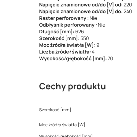
Napięcie znamionowe od/do [V] od:
220
Napięcie znamionowe od/do [V] do:
240
Raster perforowany :
Nie
Odbłyśnik perforowany :
Nie
Długość [mm]:
626
Szerokość [mm]:
550
Moc źródła światła [W]:
9
Liczba źródeł światła:
4
Wysokość/głębokość [mm]:
70
Cechy produktu
Szerokość [mm]
Moc źródła światła [W]
Wysokość/głębokość [mm]