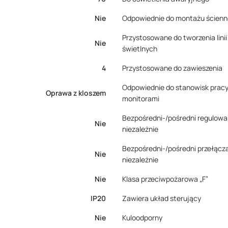
Nie
Odpowiednie do montażu ścien
Przystosowane do tworzenia linii
Nie
świetlnych
4
Przystosowane do zawieszenia
Odpowiednie do stanowisk pracy
Oprawa z kloszem
monitorami
Bezpośredni-/pośredni regulow
Nie
niezależnie
Bezpośredni-/pośredni przełącz
Nie
niezależnie
Nie
Klasa przeciwpożarowa „F”
IP20
Zawiera układ sterujący
Nie
Kuloodporny