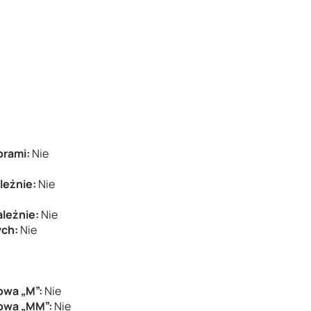
orami:
Nie
leżnie:
Nie
ależnie:
Nie
ych:
Nie
owa „M”:
Nie
rowa „MM”:
Nie