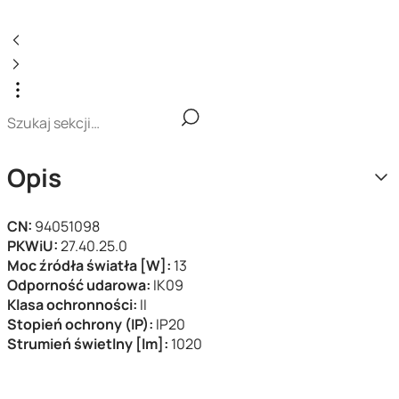
Opis
CN:
94051098
PKWiU:
27.40.25.0
Moc źródła światła [W]:
13
Odporność udarowa:
IK09
Klasa ochronności:
II
Stopień ochrony (IP):
IP20
Strumień świetlny [lm]:
1020