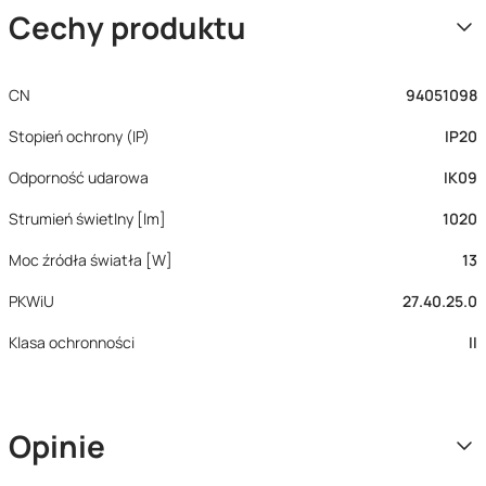
Cechy produktu
CN
94051098
Stopień ochrony (IP)
IP20
Odporność udarowa
IK09
Strumień świetlny [lm]
1020
Moc źródła światła [W]
13
PKWiU
27.40.25.0
Klasa ochronności
II
Opinie