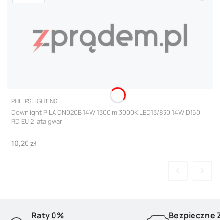
PRODUCENT
PHILIPS LIGHTING
Downlight PILA DN020B 14W 1300lm 3000K LED13/830 14W D150
RD EU 2 lata gwar
Cena
10,20 zł
Raty 0%
Bezpieczne 