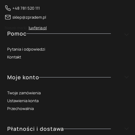
+48 781 520 111
sklep@zpradem.pl
Nasze marki:
luxferia.pl
Linki w stopce
Pomoc
Pytania i odpowiedzi
Kontakt
Moje konto
Twoje zamówienia
Ustawienia konta
Przechowalnia
Płatności i dostawa