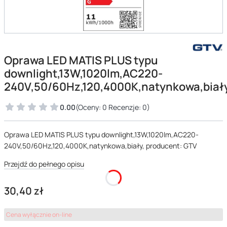
Oprawa LED MATIS PLUS typu
downlight,13W,1020lm,AC220-
240V,50/60Hz,120,4000K,natynkowa,biał
0.00
(Oceny: 0 Recenzje: 0)
Oprawa LED MATIS PLUS typu downlight,13W,1020lm,AC220-
240V,50/60Hz,120,4000K,natynkowa,biały, producent: GTV
Przejdź do pełnego opisu
Cena
30,40 zł
Cena wyłącznie on-line