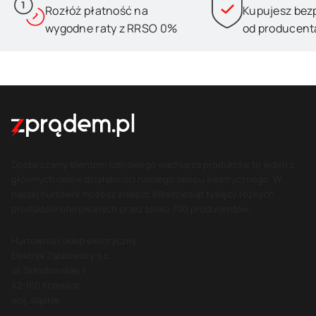
Rozłóż płatność na
Kupujesz bez
wygodne raty z RRSO 0%
od producent
Dostarczamy klientom szerokiego wachlarza produktów to jeden z
głównych celów działalności naszego sklepu elektrycznego. W
naszej hurtowni możesz znaleźć kilkadziesiąt tysięcy różnych
produktów oferowanych przez blisko 700 producentów.
Hurtownia i sklep elektryczny
Elektryk Ząbkowscy s.c.
ul. Skłodowskiej 1
42-160 Krzepice
woj. śląskie