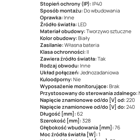
Stopień ochrony (IP):
IP40
Sposób montażu:
Do wbudowania
Oprawka:
Inne
Źródło światła:
LED
Materiał obudowy:
Tworzywo sztuczne
Kolor obudowy:
Biały
Zasilanie:
Własna bateria
Klasa ochronności:
II
Zawiera źródło światła:
Tak
Rodzaj obwodu:
Inne
Układ połączeń:
Jednozadaniowa
Kuloodporny:
Nie
Wyposażenie monitorujące:
Brak
Przystosowany do sterowania zdalnego:
Napięcie znamionowe od/do [V] od:
220
Napięcie znamionowe od/do [V] do:
240
Długość [mm]:
62
Szerokość [mm]:
328
Głębokość wbudowania [mm]:
76
Moc źródła światła [W]:
1