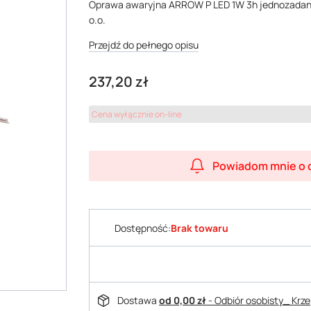
Oprawa awaryjna ARROW P LED 1W 3h jednozadani
o.o.
Przejdź do pełnego opisu
Cena
237,20 zł
Cena wyłącznie on-line
Powiadom mnie o 
Dostępność:
Brak towaru
Dostawa
od 0,00 zł
- Odbiór osobisty_ Krz