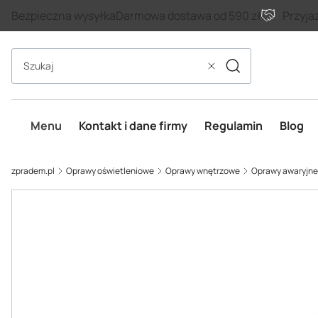
Bezpieczna wysyłka
Darmowa dostawa od 590 zł
Przyja
Szukaj
Wyczyść
Menu
Kontakt i dane firmy
Regulamin
Blog
zpradem.pl
Oprawy oświetleniowe
Oprawy wnętrzowe
Oprawy awaryjne