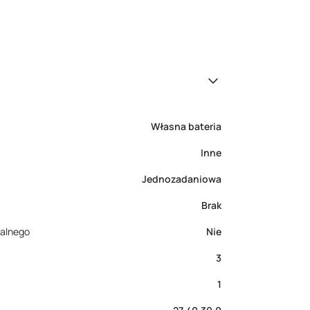
Własna bateria
Inne
Jednozadaniowa
Brak
dalnego
Nie
3
1