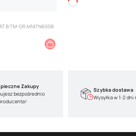
 AT B TM-OR.M1ATN600B
pieczne Zakupy
Szybka dostawa
ujesz bezpośrednio
Wysyłka w 1-2 dni
producenta!