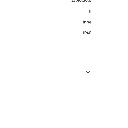
27.40.30.0
II
Inne
IP40