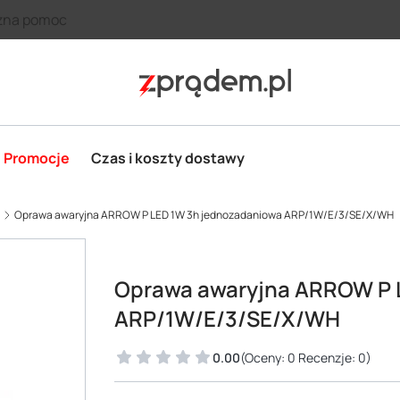
zna pomoc
Promocje
Czas i koszty dostawy
Oprawa awaryjna ARROW P LED 1W 3h jednozadaniowa ARP/1W/E/3/SE/X/WH
Oprawa awaryjna ARROW P 
ARP/1W/E/3/SE/X/WH
0.00
(Oceny: 0 Recenzje: 0)