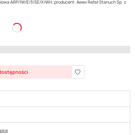
owa ARP/1W/E/3/SE/X/WH, producent: Awex Rafał Stanuch Sp. z
dostępności
epice