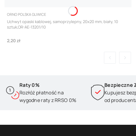
PRODUCENT
ORNO POLSKA GLIWICE
Uchwyt opaski kablowej, samoprzylepny, 20x20 mm, biały, 10
sztuk,OR-AE-13201/10
Cena
2,20 zł
Raty 0%
Bezpieczne 
Rozłóż płatność na
Kupujesz bez
wygodne raty z RRSO 0%
od producent