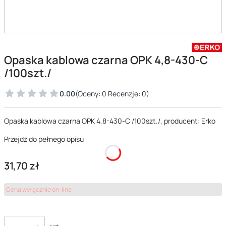
Opaska kablowa czarna OPK 4,8-430-C
/100szt./
0.00
(Oceny: 0 Recenzje: 0)
Opaska kablowa czarna OPK 4,8-430-C /100szt./, producent: Erko
Przejdź do pełnego opisu
Cena
31,70 zł
Cena wyłącznie on-line