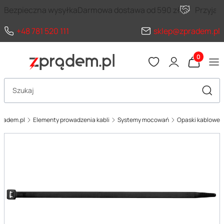
Bezpieczna wysyłka
Darmowa dostawa od 590 zł
Przyja
+48 781 520 111
sklep@zpradem.pl
Produkty 
Otwórz wyszukiwarkę
Szuka
pradem.pl
Elementy prowadzenia kabli
Systemy mocowań
Opaski kablowe