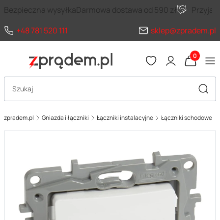
Bezpieczna wysyłka
Darmowa dostawa od 590 zł
Przyja
+48 781 520 111
sklep@zpradem.pl
Produkty 
Otwórz wyszukiwarkę
Szuka
zpradem.pl
Gniazda i łączniki
Łączniki instalacyjne
Łączniki schodowe