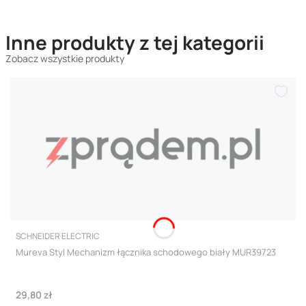
Inne produkty z tej kategorii
Zobacz wszystkie produkty
PRODUCENT
SCHNEIDER ELECTRIC
Mureva Styl Mechanizm łącznika schodowego biały MUR39723
Cena
29,80 zł