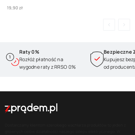
Cena
19,90 zł
Raty 0%
Bezpieczne 
Rozłóż płatność na
Kupujesz bez
wygodne raty z RRSO 0%
od producent
Dostarczamy klientom szerokiego wachlarza produktów to jeden z
głównych celów działalności naszego sklepu elektrycznego. W