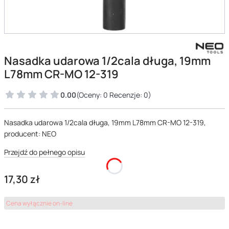
Nasadka udarowa 1/2cala długa, 19mm
L78mm CR-MO 12-319
0.00
(Oceny: 0 Recenzje: 0)
Nasadka udarowa 1/2cala długa, 19mm L78mm CR-MO 12-319,
producent: NEO
Przejdź do pełnego opisu
Cena
17,30 zł
Cena wyłącznie on-line