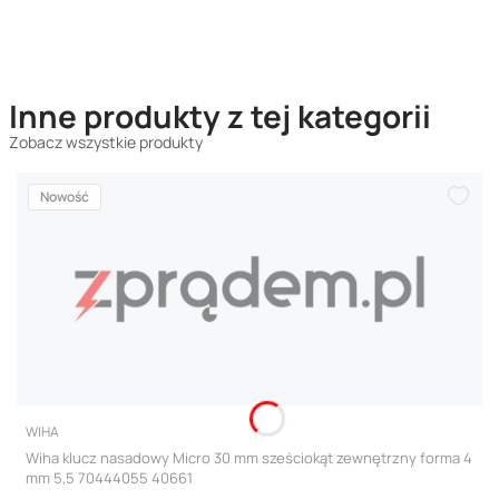
Inne produkty z tej kategorii
Zobacz wszystkie produkty
Nowość
PRODUCENT
WIHA
Wiha klucz nasadowy Micro 30 mm sześciokąt zewnętrzny forma 4
mm 5,5 70444055 40661