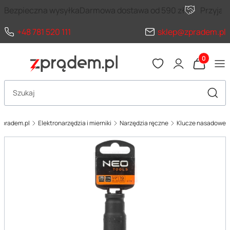
Bezpieczna wysyłka
Darmowa dostawa od 590 zł
Przyja
+48 781 520 111
sklep@zpradem.pl
Produkty 
Otwórz wyszukiwarkę
Szuka
zpradem.pl
Elektronarzędzia i mierniki
Narzędzia ręczne
Klucze nasadowe