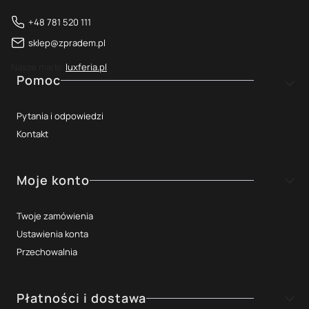
+48 781 520 111
sklep@zpradem.pl
Nasze marki:
luxferia.pl
Linki w stopce
Pomoc
Pytania i odpowiedzi
Kontakt
Moje konto
Twoje zamówienia
Ustawienia konta
Przechowalnia
Płatności i dostawa