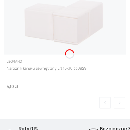
PRODUCENT
LEGRAND
Narożnik kanału zewnętrzny LN 16x16 330929
Cena
4,10 zł
Raty 0%
Bezpieczne 