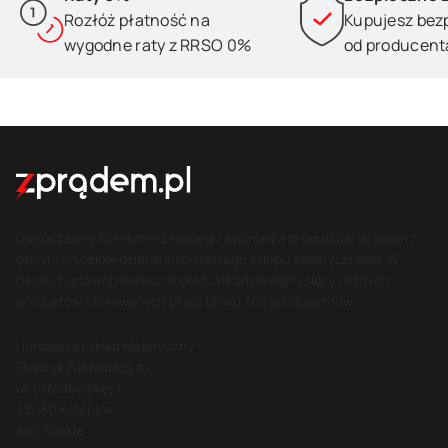
Rozłóż płatność na
Kupujesz bez
wygodne raty z RRSO 0%
od producent
Dostarczamy klientom szerokiego wachlarza produktów to jeden z
głównych celów działalności naszego sklepu elektrycznego. W
naszej hurtowni możesz znaleźć kilkadziesiąt tysięcy różnych
produktów oferowanych przez blisko 700 producentów.
Hurtownia i sklep elektryczny
Elektryk Ząbkowscy s.c.
ul. Skłodowskiej 1
42-160 Krzepice
woj. śląskie