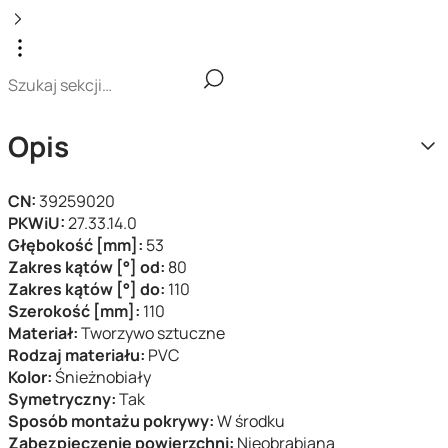
Opis
CN:
39259020
PKWiU:
27.33.14.0
Głębokość [mm]:
53
Zakres kątów [°] od:
80
Zakres kątów [°] do:
110
Szerokość [mm]:
110
Materiał:
Tworzywo sztuczne
Rodzaj materiału:
PVC
Kolor:
Śnieżnobiały
Symetryczny:
Tak
Sposób montażu pokrywy:
W środku
Zabezpieczenie powierzchni:
Nieobrabiana