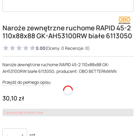
Naroże zewnętrzne ruchome RAPID 45-2
110x88x88 GK-AH53100RW białe 6113050
0.00
(Oceny: 0 Recenzje: 0)
Naroże zewnętrzne ruchome RAPID 45-2 110x88x88 GK-
AH53100RW białe 6113050, producent: OBO BETTERMANN
Przejdź do pełnego opisu
Cena
30,10 zł
Cena wyłącznie on-line
szt.