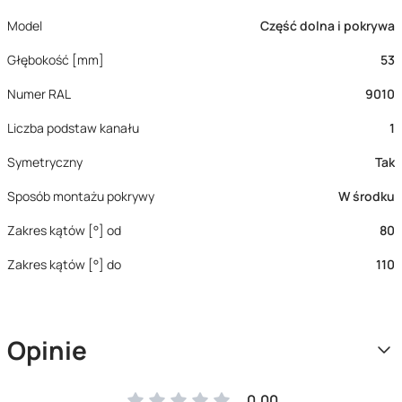
Model
Część dolna i pokrywa
Głębokość [mm]
53
Numer RAL
9010
Liczba podstaw kanału
1
Symetryczny
Tak
Sposób montażu pokrywy
W środku
Zakres kątów [°] od
80
Zakres kątów [°] do
110
Opinie
0.00