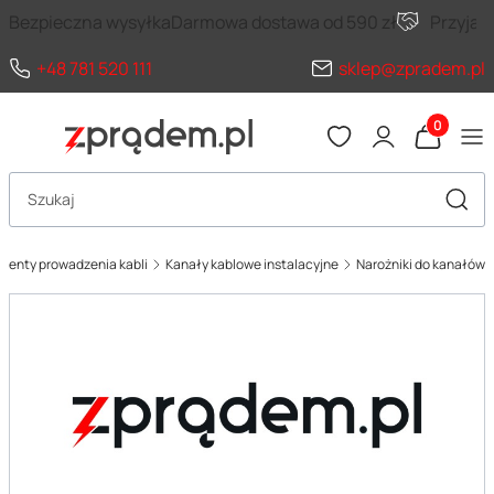
Bezpieczna wysyłka
Darmowa dostawa od 590 zł
Przyja
+48 781 520 111
sklep@zpradem.pl
Produkty 
Otwórz wyszukiwarkę
Szuka
menty prowadzenia kabli
Kanały kablowe instalacyjne
Narożniki do kanałów