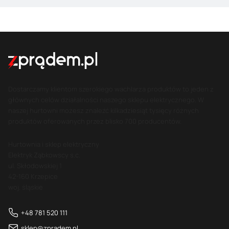
Dostarczamy klientom szerokiego wachlarza produktów to jeden z
głównych celów działalności naszego sklepu elektrycznego. W
naszej hurtowni możesz znaleźć kilkadziesiąt tysięcy różnych
produktów oferowanych przez blisko 700 producentów.
Hurtownia i sklep elektryczny
Elektryk Ząbkowscy s.c.
ul. Skłodowskiej 1
42-160 Krzepice
woj. śląskie
+48 781 520 111
sklep@zpradem.pl