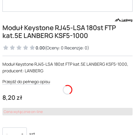
Moduł Keystone RJ45-LSA 180st FTP
kat.5E LANBERG KSF5-1000
0.00
(Oceny: 0 Recenzje: 0)
Moduł Keystone RJ45-LSA 180st FTP kat.5E LANBERG KSF5-1000,
producent: LANBERG
Przejdź do pełnego opisu
Cena
8,20 zł
Cena wyłącznie on-line
szt.