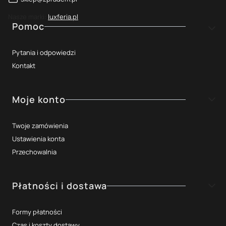
Nasze marki:
luxferia.pl
Linki w stopce
Pomoc
Pytania i odpowiedzi
Kontakt
Moje konto
Twoje zamówienia
Ustawienia konta
Przechowalnia
Płatności i dostawa
Formy płatności
Czas i koszty dostawy