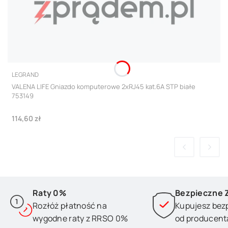
PRODUCENT
LEGRAND
VALENA LIFE Gniazdo komputerowe 2xRJ45 kat.6A STP białe
753149
Cena
114,60 zł
Raty 0%
Bezpieczne 
Rozłóż płatność na
Kupujesz bez
wygodne raty z RRSO 0%
od producent