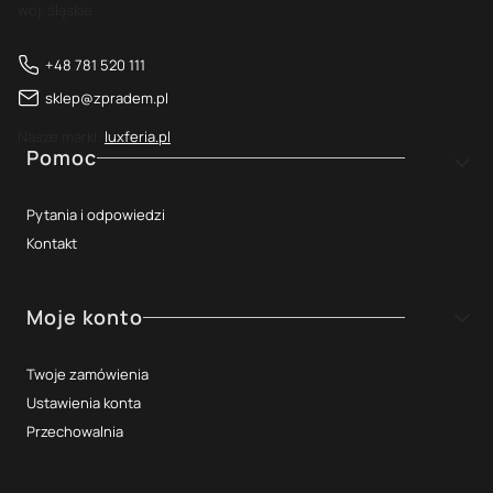
woj. śląskie
+48 781 520 111
sklep@zpradem.pl
Nasze marki:
luxferia.pl
Linki w stopce
Pomoc
Pytania i odpowiedzi
Kontakt
Moje konto
Twoje zamówienia
Ustawienia konta
Przechowalnia