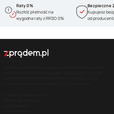
Raty 0%
Bezpieczne 
Rozłóż płatność na
Kupujesz bez
wygodne raty z RRSO 0%
od producent
Dostarczamy klientom szerokiego wachlarza produktów to jeden z
głównych celów działalności naszego sklepu elektrycznego. W
naszej hurtowni możesz znaleźć kilkadziesiąt tysięcy różnych
produktów oferowanych przez blisko 700 producentów.
Hurtownia i sklep elektryczny
Elektryk Ząbkowscy s.c.
ul. Skłodowskiej 1
42-160 Krzepice