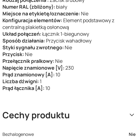
Rodzaj połączenia :
Zacisk śrubowy
Numer RAL (zbliżony):
biały
Miejsce na etykietę/oznaczenie:
Nie
Konfiguracja elementów:
Element podstawowy z
centralną plakietką osłonową
Układ połączeń:
Łącznik 1-biegunowy
Sposób działania:
Przycisk wahadłowy
Styki sygnału zwrotnego:
Nie
Przycisk:
Nie
Przełącznik pralkowy:
Nie
Napięcie znamionowe [V]:
230
Prąd znamionowy [A]:
10
Liczba dźwigni:
1
Prąd łącznika [A]:
10
Cechy produktu
Bezhalogenowe
Nie