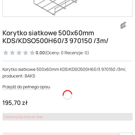
Korytko siatkowe 500x60mm
KDS/KDSO500H60/3 970150 /3m/
0.00
(Oceny: 0 Recenzje: 0)
Korytko siatkowe 500x60mm KDS/KDSO500H60/3 970150 /3m/,
producent: BAKS
Przejdź do pełnego opisu
Cena
195,70 zł
Cena wyłącznie on-line