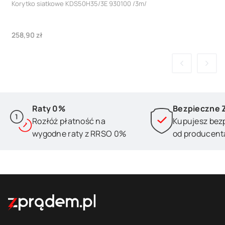
Korytko siatkowe KDS50H35/3E 930100 /3m/
Cena
258,90 zł
Raty 0%
Bezpieczne 
Rozłóż płatność na
Kupujesz bez
wygodne raty z RRSO 0%
od producent