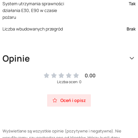
System utrzymania sprawności
Tak
działania E30, E90 w czasie
pożaru
Liczba wbudowanych przegród
Brak
Opinie
0.00
Liczba ocen: 0
Oceń i opisz
Wyświetlane są wszystkie opinie (pozytywne i negatywne). Nie
weryfikujemy, czy pochodzą one od klientów, którzy kupili dany