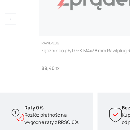
PRODUCENT
RAWLPLUG
Łącznik do płyt G-K M4x38 mm Rawlplug R
Cena
89,40 zł
Raty 0%
Bez
Rozłóż płatność na
Kup
wygodne raty z RRSO 0%
od 