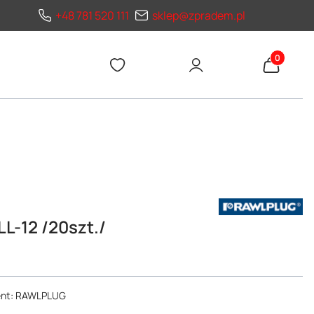
+48 781 520 111
sklep@zpradem.pl
Produkty 
L-12 /20szt./
cent: RAWLPLUG