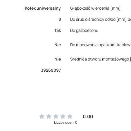
Kołek uniwersalny
Głębokość wiercenia [mm]
8
Do śrub o średnicy od/do [mm] d
Tak
Do gazobetonu
Nie
Do mocowania opaskami kablow
Nie
Średnica otworu montażowego
39269097
0.00
Liczba ocen: 0