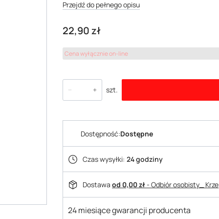
Przejdź do pełnego opisu
Cena
22,90 zł
Cena wyłącznie on-line
szt.
Dostępność:
Dostępne
Czas wysyłki:
24 godziny
Dostawa
od 0,00 zł
- Odbiór osobisty_ Krz
24 miesiące gwarancji producenta