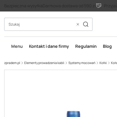
Bezpieczna wysyłka
Darmowa dostawa od 590 zł
Przyja
Szukaj
Wyczyść
Menu
Kontakt i dane firmy
Regulamin
Blog
zpradem.pl
Elementy prowadzenia kabli
Systemy mocowań
Kołki
Kołe