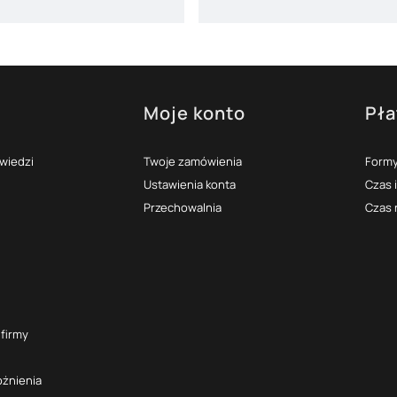
Moje konto
Pła
topce
owiedzi
Twoje zamówienia
Formy
Ustawienia konta
Czas 
Przechowalnia
Czas 
 firmy
óżnienia