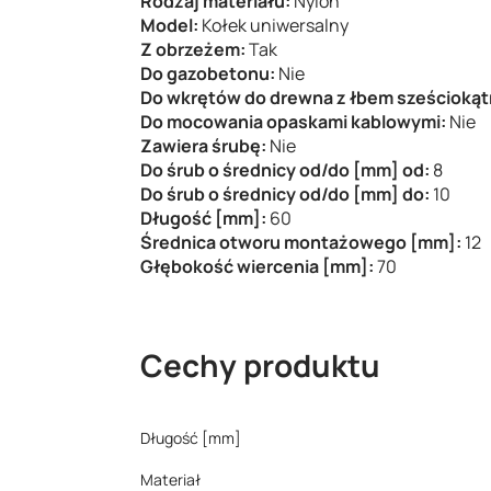
Rodzaj materiału:
Nylon
Model:
Kołek uniwersalny
Z obrzeżem:
Tak
Do gazobetonu:
Nie
Do wkrętów do drewna z łbem sześcioką
Do mocowania opaskami kablowymi:
Nie
Zawiera śrubę:
Nie
Do śrub o średnicy od/do [mm] od:
8
Do śrub o średnicy od/do [mm] do:
10
Długość [mm]:
60
Średnica otworu montażowego [mm]:
12
Głębokość wiercenia [mm]:
70
Cechy produktu
Długość [mm]
Materiał