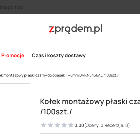
zna pomoc
Promocje
Czas i koszty dostawy
ek montażowy płaski czarny do opasek F=6mm BMKN5456AE /100szt./
Kołek montażowy płaski c
/100szt./
0.00
(Oceny: 0 Recenzje: 0)