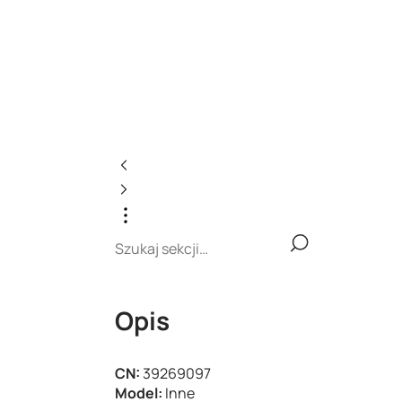
Opis
CN:
39269097
Model:
Inne