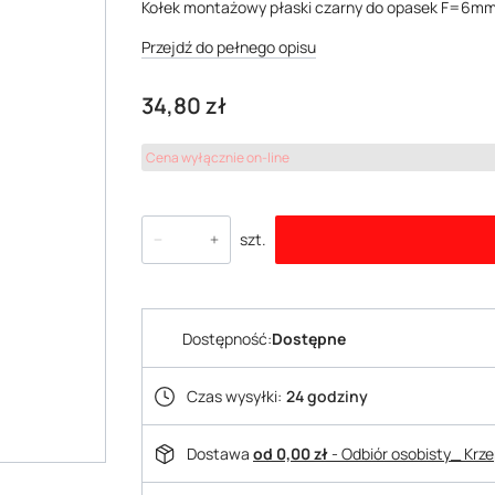
Kołek montażowy płaski czarny do opasek F=6m
Przejdź do pełnego opisu
Cena
34,80 zł
Cena wyłącznie on-line
szt.
Dostępność:
Dostępne
Czas wysyłki:
24 godziny
Dostawa
od 0,00 zł
- Odbiór osobisty_ Krz