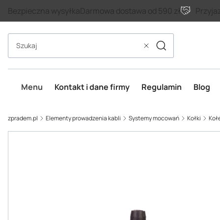
Bezpieczna wysyłka
Darmowa dostawa od 590 zł
Przyja
Szukaj
Wyczyść
Menu
Kontakt i dane firmy
Regulamin
Blog
zpradem.pl
Elementy prowadzenia kabli
Systemy mocowań
Kołki
Koł