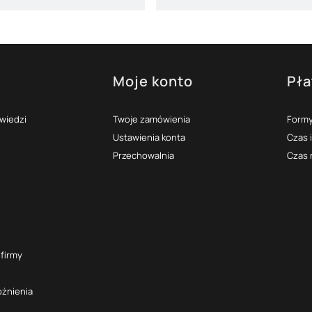
Moje konto
Pła
topce
owiedzi
Twoje zamówienia
Formy
Ustawienia konta
Czas 
Przechowalnia
Czas 
 firmy
óżnienia