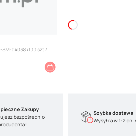
-SM-04038 /100 szt./
pieczne Zakupy
Szybka dostawa
ujesz bezpośrednio
Wysyłka w 1-2 dni
producenta!