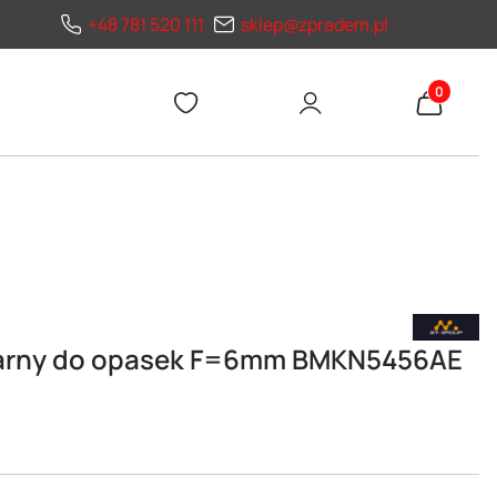
+48 781 520 111
sklep@zpradem.pl
Produkty 
zarny do opasek F=6mm BMKN5456AE