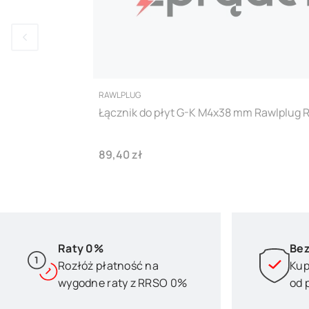
PRODUCENT
RAWLPLUG
Łącznik do płyt G-K M4x38 mm Rawlplug R
Cena
89,40 zł
Raty 0%
Bez
Rozłóż płatność na
Kup
wygodne raty z RRSO 0%
od 