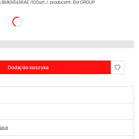
m BMKN5456AE /100szt./, producent: EM GROUP
Dodaj do koszyka
epice