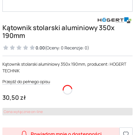
Kątownik stolarski aluminiowy 350x
190mm
0.00
(Oceny: 0 Recenzje: 0)
Kątownik stolarski aluminiowy 350x 190mm, producent: HOGERT
TECHNIK
Przejdź do pełnego opisu
Cena
30,50 zł
Cena wyłącznie on-line
Powiadom mnie o dostępności