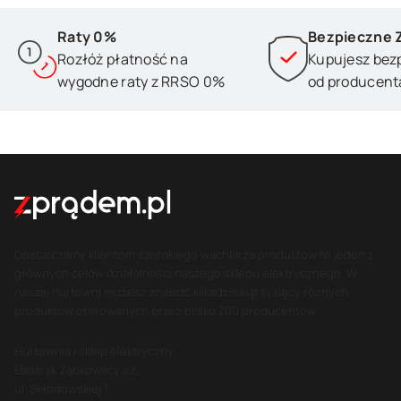
Raty 0%
Bezpieczne 
Rozłóż płatność na
Kupujesz bez
wygodne raty z RRSO 0%
od producent
Dostarczamy klientom szerokiego wachlarza produktów to jeden z
głównych celów działalności naszego sklepu elektrycznego. W
naszej hurtowni możesz znaleźć kilkadziesiąt tysięcy różnych
produktów oferowanych przez blisko 700 producentów.
Hurtownia i sklep elektryczny
Elektryk Ząbkowscy s.c.
ul. Skłodowskiej 1