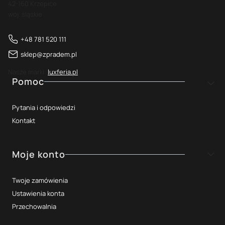
42-160 Krzepice
woj. śląskie
+48 781 520 111
sklep@zpradem.pl
Nasze marki:
luxferia.pl
Linki w stopce
Pomoc
Pytania i odpowiedzi
Kontakt
Moje konto
Twoje zamówienia
Ustawienia konta
Przechowalnia