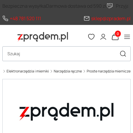
Bezpieczna wysyłka
Darmowa dostawa od 590 zł
Przyja
+48 781 520 111
sklep@zpradem.pl
Produkty 
Otwórz wyszukiwarkę
Szuka
l
Elektronarzędzia i mierniki
Narzędzia ręczne
Proste narzędzia miernicze