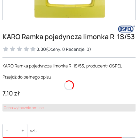
KARO Ramka pojedyncza limonka R-1S/53
0.00
(Oceny: 0 Recenzje: 0)
KARO Ramka pojedyncza limonka R-1S/53, producent: OSPEL
Przejdź do pełnego opisu
Cena
7,10 zł
Cena wyłącznie on-line
szt.