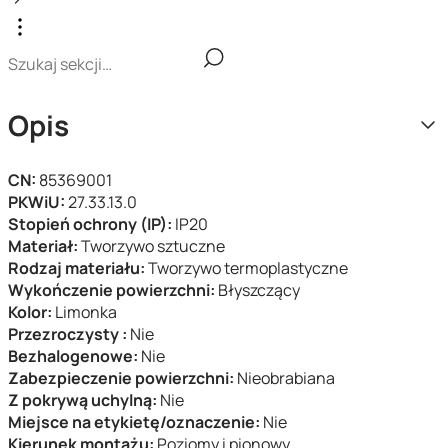
Opis
CN:
85369001
PKWiU:
27.33.13.0
Stopień ochrony (IP):
IP20
Materiał:
Tworzywo sztuczne
Rodzaj materiału:
Tworzywo termoplastyczne
Wykończenie powierzchni:
Błyszczący
Kolor:
Limonka
Przezroczysty :
Nie
Bezhalogenowe:
Nie
Zabezpieczenie powierzchni:
Nieobrabiana
Z pokrywą uchylną:
Nie
Miejsce na etykietę/oznaczenie:
Nie
Kierunek montażu:
Poziomy i pionowy