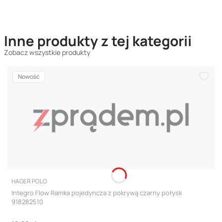
Inne produkty z tej kategorii
Zobacz wszystkie produkty
Nowość
PRODUCENT
HAGER POLO
Integro Flow Ramka pojedyncza z pokrywą czarny połysk
918282510