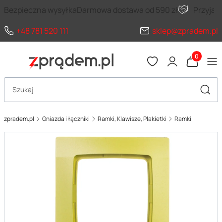
Bezpieczna wysyłka
Darmowa dostawa od 590 zł
Przyja
+48 781 520 111
sklep@zpradem.pl
Produkty 
Otwórz wyszukiwarkę
Szuka
zpradem.pl
Gniazda i łączniki
Ramki, Klawisze, Plakietki
Ramki