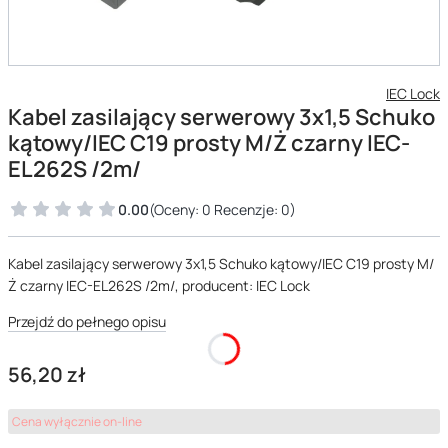
IEC Lock
Kabel zasilający serwerowy 3x1,5 Schuko
kątowy/IEC C19 prosty M/Ż czarny IEC-
EL262S /2m/
0.00
(Oceny: 0 Recenzje: 0)
Kabel zasilający serwerowy 3x1,5 Schuko kątowy/IEC C19 prosty M/
Ż czarny IEC-EL262S /2m/, producent: IEC Lock
Przejdź do pełnego opisu
Cena
56,20 zł
Cena wyłącznie on-line