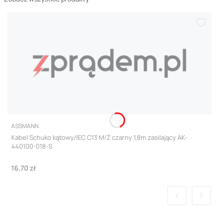
PRODUCENT
ASSMANN
Kabel Schuko kątowy/IEC C13 M/Ż czarny 1,8m zasilający AK-
440100-018-S
Cena
16,70 zł