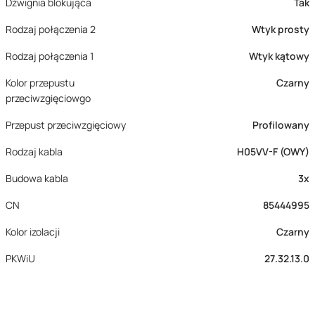
Dźwignia blokująca
Tak
Rodzaj połączenia 2
Wtyk prosty
Rodzaj połączenia 1
Wtyk kątowy
Kolor przepustu
Czarny
przeciwzgięciowgo
Przepust przeciwzgięciowy
Profilowany
Rodzaj kabla
H05VV-F (OWY)
Budowa kabla
3x
CN
85444995
Kolor izolacji
Czarny
PKWiU
27.32.13.0