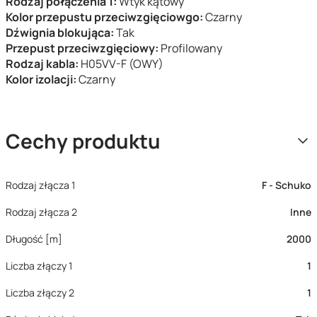
Rodzaj połączenia 1:
Wtyk kątowy
Kolor przepustu przeciwzgięciowgo:
Czarny
Dźwignia blokująca:
Tak
Przepust przeciwzgięciowy:
Profilowany
Rodzaj kabla:
H05VV-F (OWY)
Kolor izolacji:
Czarny
Cechy produktu
Rodzaj złącza 1
F - Schuko
Rodzaj złącza 2
Inne
Długość [m]
2000
Liczba złączy 1
1
Liczba złączy 2
1