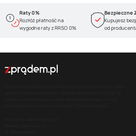
Raty 0%
Bezpieczne 
Rozłóż płatność na
Kupujesz bez
wygodne raty z RRSO 0%
od producent
Dostarczamy klientom szerokiego wachlarza produktów to jeden z
głównych celów działalności naszego sklepu elektrycznego. W
naszej hurtowni możesz znaleźć kilkadziesiąt tysięcy różnych
produktów oferowanych przez blisko 700 producentów.
Hurtownia i sklep elektryczny
Elektryk Ząbkowscy s.c.
ul. Skłodowskiej 1