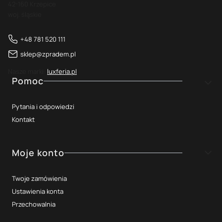
42-160 Krzepice
woj. śląskie
+48 781 520 111
sklep@zpradem.pl
Nasze marki:
luxferia.pl
Linki w stopce
Pomoc
Pytania i odpowiedzi
Kontakt
Moje konto
Twoje zamówienia
Ustawienia konta
Przechowalnia