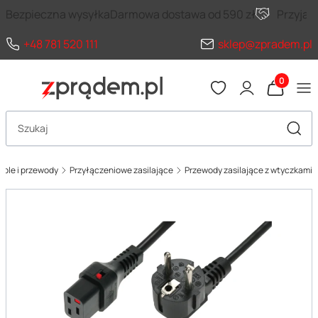
Bezpieczna wysyłka
Darmowa dostawa od 590 zł
Przyja
+48 781 520 111
sklep@zpradem.pl
Produkty 
Otwórz wyszukiwarkę
Szuka
able i przewody
Przyłączeniowe zasilające
Przewody zasilające z wtyczkami