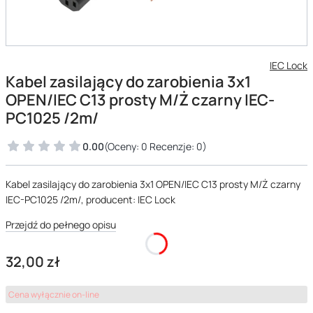
IEC Lock
Kabel zasilający do zarobienia 3x1
OPEN/IEC C13 prosty M/Ż czarny IEC-
PC1025 /2m/
0.00
(Oceny: 0 Recenzje: 0)
Kabel zasilający do zarobienia 3x1 OPEN/IEC C13 prosty M/Ż czarny
IEC-PC1025 /2m/, producent: IEC Lock
Przejdź do pełnego opisu
Cena
32,00 zł
Cena wyłącznie on-line