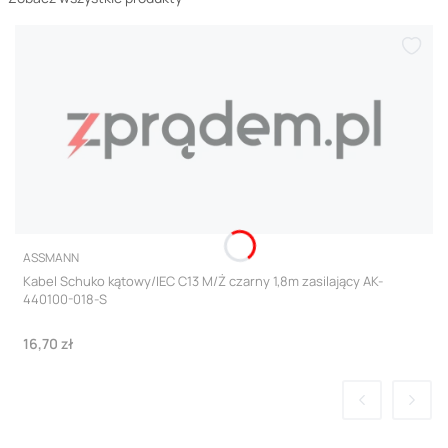
PRODUCENT
ASSMANN
Kabel Schuko kątowy/IEC C13 M/Ż czarny 1,8m zasilający AK-
440100-018-S
Cena
16,70 zł