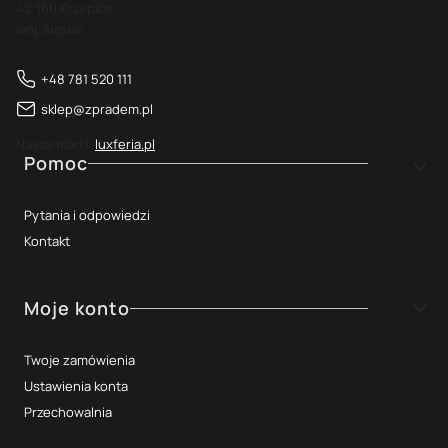
42-160 Krzepice
woj. śląskie
+48 781 520 111
sklep@zpradem.pl
Nasze marki:
luxferia.pl
Linki w stopce
Pomoc
Pytania i odpowiedzi
Kontakt
Moje konto
Twoje zamówienia
Ustawienia konta
Przechowalnia