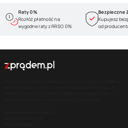
Raty 0%
Bezpieczne 
Rozłóż płatność na
Kupujesz bez
wygodne raty z RRSO 0%
od producent
Dostarczamy klientom szerokiego wachlarza produktów to jeden z
głównych celów działalności naszego sklepu elektrycznego. W
naszej hurtowni możesz znaleźć kilkadziesiąt tysięcy różnych
produktów oferowanych przez blisko 700 producentów.
Hurtownia i sklep elektryczny
Elektryk Ząbkowscy s.c.
ul. Skłodowskiej 1