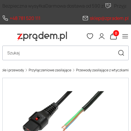
Bezpieczna wysyłka
Darmowa dostawa od 590 zł
Przyja
+48 781 520 111
sklep@zpradem.pl
Produkty 
Otwórz wyszukiwarkę
Szuka
able i przewody
Przyłączeniowe zasilające
Przewody zasilające z wtyczkami