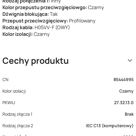
Rodzaj połączenia 1:
Inny
Kolor przepustu przeciwzgięciowgo:
Czarny
Dźwignia blokująca:
Tak
Przepust przeciwzgięciowy:
Profilowany
Rodzaj kabla:
H05VV-F (OWY)
Kolor izolacji:
Czarny
Cechy produktu
CN
85444995
Kolor izolacji
Czarny
PKWiU
27.32.13.0
Rodzaj złącza 1
Brak
Rodzaj złącza 2
IEC C13 (komputerowy)