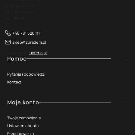
ul. Skłodowskiej 1
42-160 Krzepice
woj. śląskie
+48 781 520 111
sklep@zpradem.pl
Nasze marki:
luxferia.pl
Linki w stopce
Pomoc
Pytania i odpowiedzi
Kontakt
Moje konto
Twoje zamówienia
Ustawienia konta
Przechowalnia