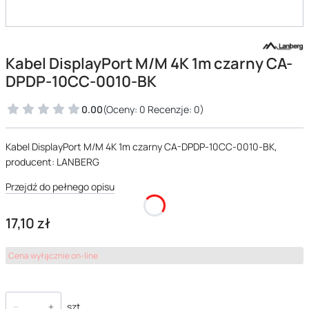
Kabel DisplayPort M/M 4K 1m czarny CA-
DPDP-10CC-0010-BK
0.00
(Oceny: 0 Recenzje: 0)
Kabel DisplayPort M/M 4K 1m czarny CA-DPDP-10CC-0010-BK,
producent: LANBERG
Przejdź do pełnego opisu
Cena
17,10 zł
Cena wyłącznie on-line
szt.