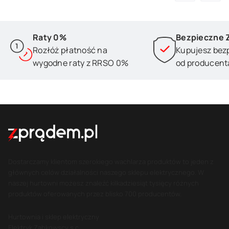
Raty 0%
Bezpieczne 
Rozłóż płatność na
Kupujesz bez
wygodne raty z RRSO 0%
od producent
Dostarczamy klientom szerokiego wachlarza produktów to jeden z
głównych celów działalności naszego sklepu elektrycznego. W
naszej hurtowni możesz znaleźć kilkadziesiąt tysięcy różnych
produktów oferowanych przez blisko 700 producentów.
Hurtownia i sklep elektryczny
Elektryk Ząbkowscy s.c.