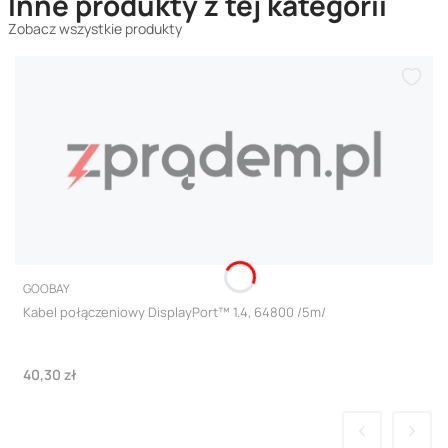
Inne produkty z tej kategorii
Zobacz wszystkie produkty
PRODUCENT
GOOBAY
Kabel połączeniowy DisplayPort™ 1.4, 64800 /5m/
Cena
40,30 zł