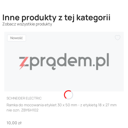
Inne produkty z tej kategorii
Zobacz wszystkie produkty
Nowość
PRODUCENT
SCHNEIDER ELECTRIC
Ramka do mocowania etykiet 30 x 50 mm - z etykietą 18 x 27 mm
nie ozn. ZBY6H102
Cena
10,00 zł