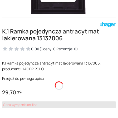
K.1 Ramka pojedyncza antracyt mat
lakierowana 13137006
0.00
(Oceny: 0 Recenzje: 0)
K.1 Ramka pojedyncza antracyt mat lakierowana 13137006,
producent: HAGER POLO
Przejdź do pełnego opisu
Cena
29,70 zł
Cena wyłącznie on-line