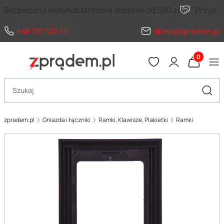
Bezpieczna wysyłka
Darmowa dostawa od 590 zł
Przyja
+48 781 520 111
sklep@zpradem.pl
Produkty 
Otwórz wyszukiwarkę
Szuka
zpradem.pl
Gniazda i łączniki
Ramki, Klawisze, Plakietki
Ramki