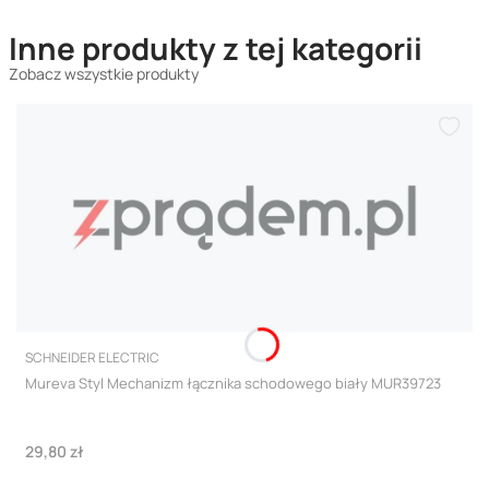
Inne produkty z tej kategorii
Zobacz wszystkie produkty
PRODUCENT
SCHNEIDER ELECTRIC
Mureva Styl Mechanizm łącznika schodowego biały MUR39723
Cena
29,80 zł