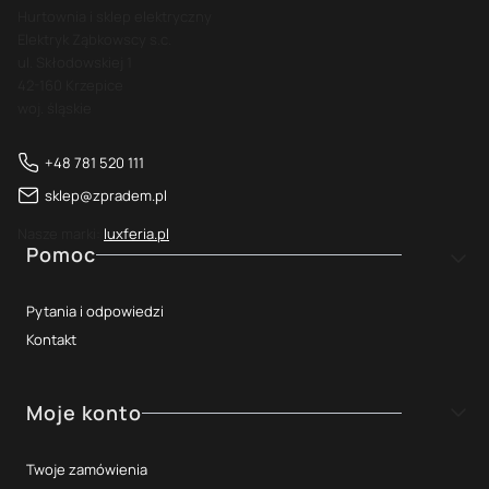
Hurtownia i sklep elektryczny
Elektryk Ząbkowscy s.c.
ul. Skłodowskiej 1
42-160 Krzepice
woj. śląskie
+48 781 520 111
sklep@zpradem.pl
Nasze marki:
luxferia.pl
Linki w stopce
Pomoc
Pytania i odpowiedzi
Kontakt
Moje konto
Twoje zamówienia