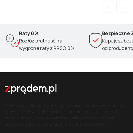
Raty 0%
Bezpieczne 
Rozłóż płatność na
Kupujesz bez
wygodne raty z RRSO 0%
od producent
Dostarczamy klientom szerokiego wachlarza produktów to jeden z
głównych celów działalności naszego sklepu elektrycznego. W
naszej hurtowni możesz znaleźć kilkadziesiąt tysięcy różnych
produktów oferowanych przez blisko 700 producentów.