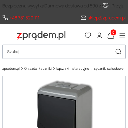
Bezpieczna wysyłka
Darmowa dostawa od 590 zł
Przyja
+48 781 520 111
sklep@zpradem.pl
Produkty 
Otwórz wyszukiwarkę
Szuka
zpradem.pl
Gniazda i łączniki
Łączniki instalacyjne
Łączniki schodowe