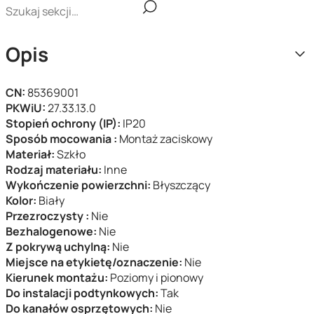
Opis
CN:
85369001
PKWiU:
27.33.13.0
Stopień ochrony (IP):
IP20
Sposób mocowania :
Montaż zaciskowy
Materiał:
Szkło
Rodzaj materiału:
Inne
Wykończenie powierzchni:
Błyszczący
Kolor:
Biały
Przezroczysty :
Nie
Bezhalogenowe:
Nie
Z pokrywą uchylną:
Nie
Miejsce na etykietę/oznaczenie:
Nie
Kierunek montażu:
Poziomy i pionowy
Do instalacji podtynkowych:
Tak
Do kanałów osprzętowych:
Nie