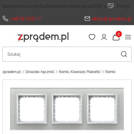
Bezpieczna wysyłka
Darmowa dostawa od 590 zł
Przyja
+48 781 520 111
sklep@zpradem.pl
Produkty 
Otwórz wyszukiwarkę
Szuka
zpradem.pl
Gniazda i łączniki
Ramki, Klawisze, Plakietki
Ramki