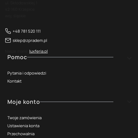
ul. Skłodowskiej 1
42-160 Krzepice
woj. śląskie
+48 781 520 111
sklep@zpradem.pl
Nasze marki:
luxferia.pl
Linki w stopce
Pomoc
Pytania i odpowiedzi
Kontakt
Moje konto
Twoje zamówienia
Ustawienia konta
Przechowalnia