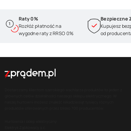
Raty 0%
Bezpieczne 
Rozłóż płatność na
Kupujesz bez
wygodne raty z RRSO 0%
od producent
Dostarczamy klientom szerokiego wachlarza produktów to jeden z
głównych celów działalności naszego sklepu elektrycznego. W
naszej hurtowni możesz znaleźć kilkadziesiąt tysięcy różnych
produktów oferowanych przez blisko 700 producentów.
Hurtownia i sklep elektryczny
Elektryk Ząbkowscy s.c.