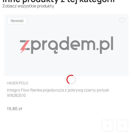
Zobacz wszystkie produkty
Nowość
PRODUCENT
HAGER POLO
Integro Flow Ramka pojedyncza z pokrywą czarny połysk
918282510
Cena
19,80 zł