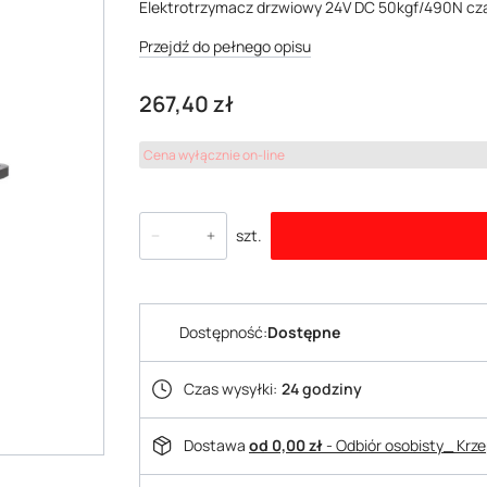
Elektrotrzymacz drzwiowy 24V DC 50kgf/490N c
Przejdź do pełnego opisu
Cena
267,40 zł
Cena wyłącznie on-line
szt.
Dostępność:
Dostępne
Czas wysyłki:
24 godziny
Dostawa
od 0,00 zł
- Odbiór osobisty_ Krz