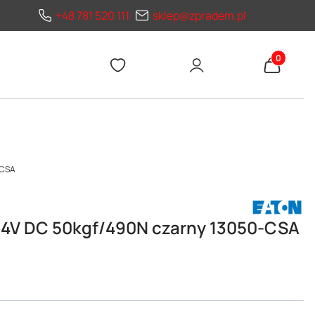
+48 781 520 111
sklep@zpradem.pl
Produkty 
-CSA
24V DC 50kgf/490N czarny 13050-CSA