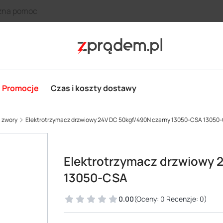
zna pomoc
Promocje
Czas i koszty dostawy
i zwory
Elektrotrzymacz drzwiowy 24V DC 50kgf/490N czarny 13050-CSA 13050
Elektrotrzymacz drzwiowy 
13050-CSA
0.00
(Oceny: 0 Recenzje: 0)