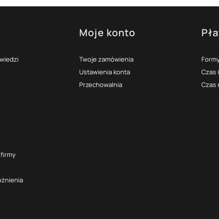
Moje konto
Pła
topce
owiedzi
Twoje zamówienia
Formy
Ustawienia konta
Czas 
Przechowalnia
Czas 
 firmy
óżnienia