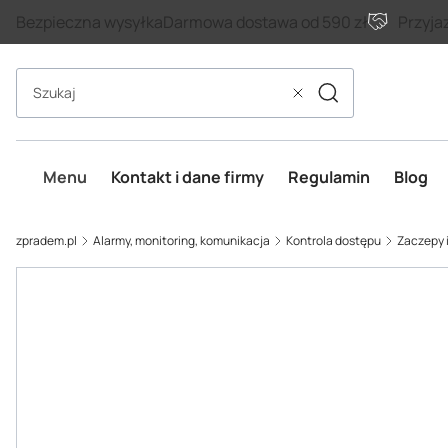
Bezpieczna wysyłka
Darmowa dostawa od 590 zł
Przyja
Szukaj
Wyczyść
Menu
Kontakt i dane firmy
Regulamin
Blog
zpradem.pl
Alarmy, monitoring, komunikacja
Kontrola dostępu
Zaczepy 