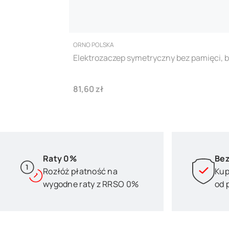
PRODUCENT
ORNO POLSKA
Elektrozaczep symetryczny bez pamięci, 
Cena
81,60 zł
Raty 0%
Bez
Rozłóż płatność na
Kup
wygodne raty z RRSO 0%
od 