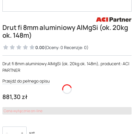
Drut fi 8mm aluminiowy AlMgSi (ok. 20kg
ok. 148m)
0.00
(Oceny: 0 Recenzje: 0)
Drut fi 8mm aluminiowy AlMgSi (ok. 20kg ok. 148m), producent: ACI
PARTNER
Przejdź do pełnego opisu
Cena
881,30 zł
Cena wyłącznie on-line
szt.