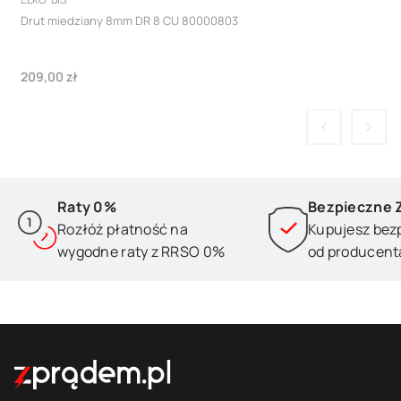
Drut miedziany 8mm DR 8 CU 80000803
Cena
209,00 zł
Raty 0%
Bezpieczne 
Rozłóż płatność na
Kupujesz bez
wygodne raty z RRSO 0%
od producent