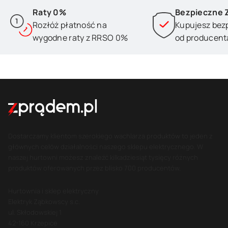
Raty 0%
Bezpieczne 
Rozłóż płatność na
Kupujesz bez
wygodne raty z RRSO 0%
od producent
Dostarczamy klientom szerokiego wachlarza produktów to jeden z
głównych celów działalności naszego sklepu elektrycznego. W
naszej hurtowni możesz znaleźć kilkadziesiąt tysięcy różnych
produktów oferowanych przez blisko 700 producentów.
Hurtownia i sklep elektryczny
Elektryk Ząbkowscy s.c.
ul. Skłodowskiej 1
42-160 Krzepice