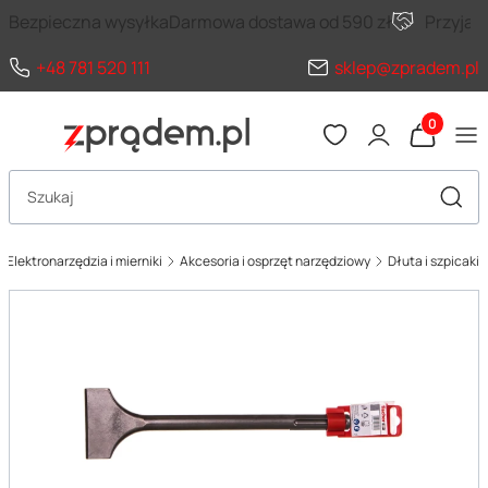
Bezpieczna wysyłka
Darmowa dostawa od 590 zł
Przyja
+48 781 520 111
sklep@zpradem.pl
Produkty 
Otwórz wyszukiwarkę
Szuka
Elektronarzędzia i mierniki
Akcesoria i osprzęt narzędziowy
Dłuta i szpicaki