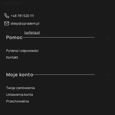
woj. śląskie
+48 781 520 111
sklep@zpradem.pl
Nasze marki:
luxferia.pl
Linki w stopce
Pomoc
Pytania i odpowiedzi
Kontakt
Moje konto
Twoje zamówienia
Ustawienia konta
Przechowalnia