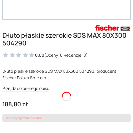
Dłuto płaskie szerokie SDS MAX 80X300
504290
0.00
(Oceny: 0 Recenzje: 0)
Dłuto płaskie szerokie SDS MAX 80X300 504290, producent:
Fischer Polska Sp. z o.o.
Przejdź do pełnego opisu
Cena
188,80 zł
Cena wyłącznie on-line