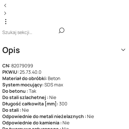
Opis
CN:
82079099
PKWiU:
25.73.40.0
Materiał do obróbki:
Beton
System mocujący:
SDS max
Do betonu :
Tak
Do stali szlachetnej :
Nie
Długość całkowita [mm]:
300
Do stali :
Nie
Odpowiednie do metali nieżelaznych :
Nie
Odpowiednie do kamienia :
Nie