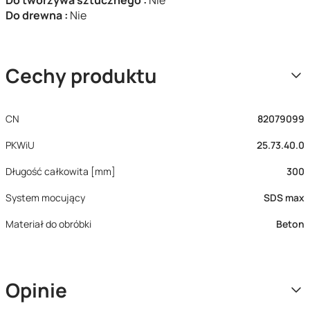
Do tworzywa sztucznego :
Nie
Do drewna :
Nie
Cechy produktu
CN
82079099
PKWiU
25.73.40.0
Długość całkowita [mm]
300
System mocujący
SDS max
Materiał do obróbki
Beton
Opinie