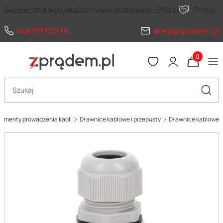
Bezpieczna wysyłka
Darmowa dostawa od 590 zł
Przyja
+48 781 520 111
sklep@zpradem.pl
Produkty 
Otwórz wyszukiwarkę
Szuka
lementy prowadzenia kabli
Dławnice kablowe i przepusty
Dławnice kablowe