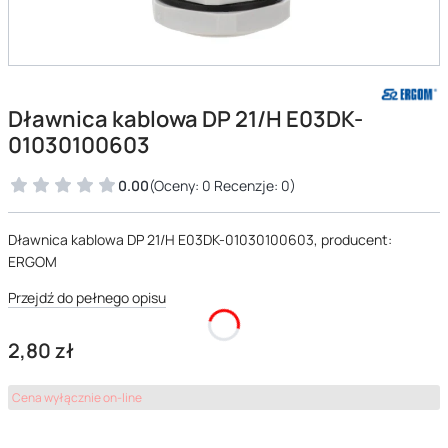
Dławnica kablowa DP 21/H E03DK-
01030100603
0.00
(Oceny: 0 Recenzje: 0)
Dławnica kablowa DP 21/H E03DK-01030100603, producent:
ERGOM
Przejdź do pełnego opisu
Cena
2,80 zł
Cena wyłącznie on-line