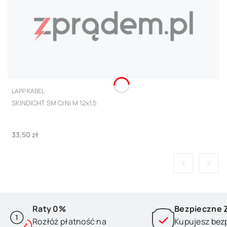
PRODUCENT
LAPP KABEL
SKINDICHT SM CrNi M 12x1,5
Cena
33,50 zł
Raty 0%
Bezpieczne 
Rozłóż płatność na
Kupujesz bez