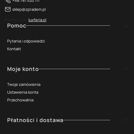
+48 781 520 111
sklep@zpradem.pl
Nasze marki:
luxferia.pl
Linki w stopce
Pomoc
Pytania i odpowiedzi
Kontakt
Moje konto
Twoje zamówienia
Ustawienia konta
Przechowalnia
Płatności i dostawa