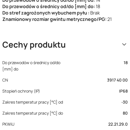
Do przewodów o średnicy od/do [mm] od:
14
Do przewodów o średnicy od/do [mm] do:
18
Do stref zagrożonych wybuchem pyłu :
Brak
Znamionowy rozmiar gwintu metrycznego/PG:
21
Cechy produktu
Do przewodów o średnicy od/do
18
[mm] do
CN
3917 40 00
Stopień ochrony (IP)
IP68
Zakres temperatur pracy [°C] od
-30
Zakres temperatur pracy [°C] do
80
PKWiU
22.21.29.0