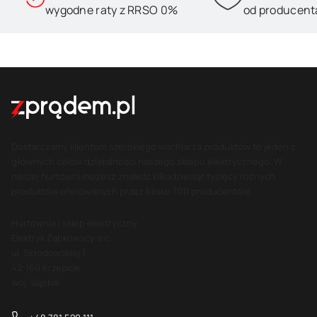
wygodne raty z RRSO 0%
od producent
Dostarczamy klientom szerokiego wachlarza produktów to jeden z
głównych celów działalności naszego sklepu elektrycznego. W
naszej hurtowni możesz znaleźć kilkadziesiąt tysięcy różnych
produktów oferowanych przez blisko 700 producentów.
Hurtownia i sklep elektryczny
Elektryk Ząbkowscy s.c.
ul. Skłodowskiej 1
42-160 Krzepice
woj. śląskie