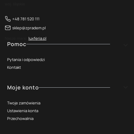
woj. śląskie
+48 781 520 111
sklep@zpradem.pl
Nasze marki:
luxferia.pl
Linki w stopce
Pomoc
Pytania i odpowiedzi
Kontakt
Moje konto
Twoje zamówienia
Ustawienia konta
Przechowalnia