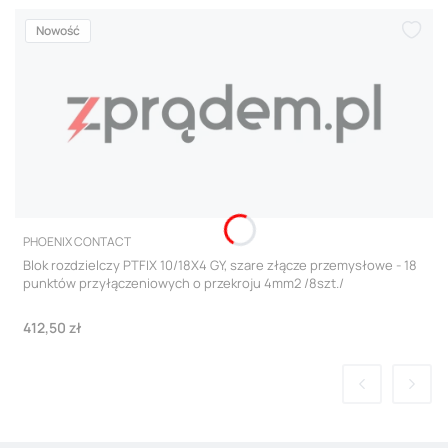
Nowość
PRODUCENT
PHOENIX CONTACT
Blok rozdzielczy PTFIX 10/18X4 GY, szare złącze przemysłowe - 18
punktów przyłączeniowych o przekroju 4mm2 /8szt./
Cena
412,50 zł