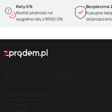
Raty 0%
Bezpieczne 
Rozłóż płatność na
Kupujesz bez
wygodne raty z RRSO 0%
od producent
Dostarczamy klientom szerokiego wachlarza produktów to jeden z
głównych celów działalności naszego sklepu elektrycznego. W
naszej hurtowni możesz znaleźć kilkadziesiąt tysięcy różnych
produktów oferowanych przez blisko 700 producentów.
Hurtownia i sklep elektryczny
Elektryk Ząbkowscy s.c.
ul. Skłodowskiej 1
42-160 Krzepice