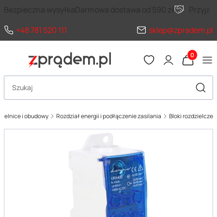
Bezpieczna wysyłka
Darmowa dostawa od 590 zł
Przyja
+48 781 520 111
sklep@zpradem.pl
Produkty 
Otwórz wyszukiwarkę
Szuka
zielnice i obudowy
Rozdział energii i podłączenie zasilania
Bloki rozdzielcze