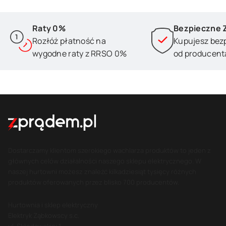
Raty 0%
Bezpieczne 
Rozłóż płatność na
Kupujesz bez
wygodne raty z RRSO 0%
od producent
Dostarczamy klientom szerokiego wachlarza produktów to jeden z
głównych celów działalności naszego sklepu elektrycznego. W
naszej hurtowni możesz znaleźć kilkadziesiąt tysięcy różnych
produktów oferowanych przez blisko 700 producentów.
Hurtownia i sklep elektryczny
Elektryk Ząbkowscy s.c.