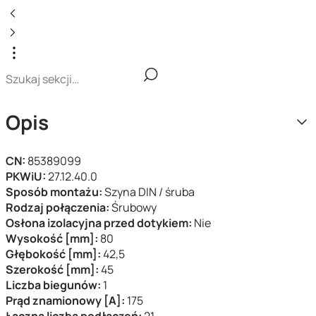
Opis
CN:
85389099
PKWiU:
27.12.40.0
Sposób montażu:
Szyna DIN / śruba
Rodzaj połączenia:
Śrubowy
Osłona izolacyjna przed dotykiem:
Nie
Wysokość [mm]:
80
Głębokość [mm]:
42,5
Szerokość [mm]:
45
Liczba biegunów:
1
Prąd znamionowy [A]:
175
Łączna liczba podłączeń:
21