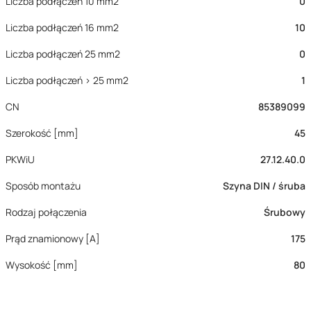
Liczba podłączeń 10 mm2
0
Liczba podłączeń 16 mm2
10
Liczba podłączeń 25 mm2
0
Liczba podłączeń > 25 mm2
1
CN
85389099
Szerokość [mm]
45
PKWiU
27.12.40.0
Sposób montażu
Szyna DIN / śruba
Rodzaj połączenia
Śrubowy
Prąd znamionowy [A]
175
Wysokość [mm]
80