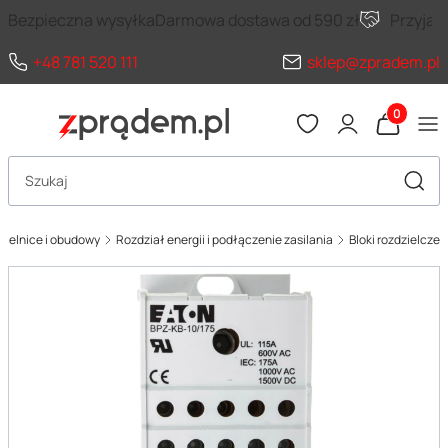
Bezpieczna wysyłka
Darmowa dostawa od 590 zł
Przyja
+48 781 520 111
sklep@zpradem.pl
Produkty 
Otwórz wyszukiwarkę
Szuka
zielnice i obudowy
Rozdział energii i podłączenie zasilania
Bloki rozdzielcze