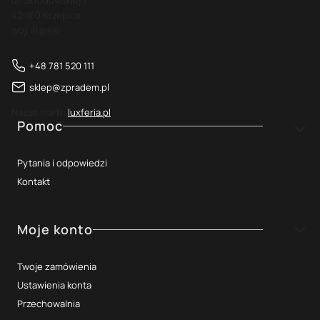
ul. Skłodowskiej 1
42-160 Krzepice
woj. śląskie
+48 781 520 111
sklep@zpradem.pl
Nasze marki:
luxferia.pl
Linki w stopce
Pomoc
Pytania i odpowiedzi
Kontakt
Moje konto
Twoje zamówienia
Ustawienia konta
Przechowalnia