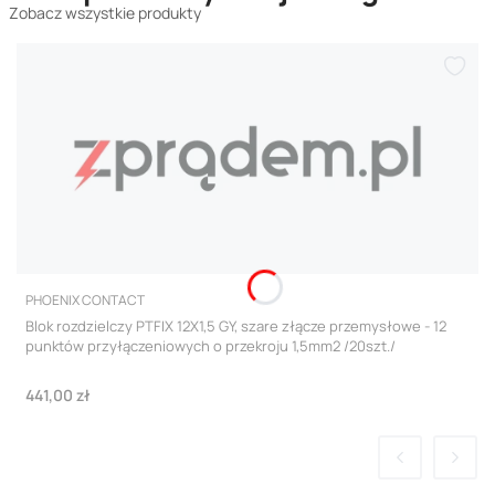
Zobacz wszystkie produkty
PRODUCENT
PHOENIX CONTACT
Blok rozdzielczy PTFIX 12X1,5 GY, szare złącze przemysłowe - 12
punktów przyłączeniowych o przekroju 1,5mm2 /20szt./
Cena
441,00 zł