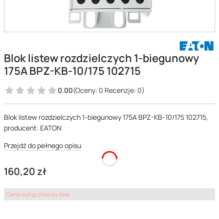
Blok listew rozdzielczych 1-biegunowy
175A BPZ-KB-10/175 102715
0.00
(Oceny: 0 Recenzje: 0)
Blok listew rozdzielczych 1-biegunowy 175A BPZ-KB-10/175 102715,
producent: EATON
Przejdź do pełnego opisu
Cena
160,20 zł
Cena wyłącznie on-line