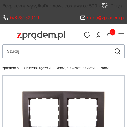
Bezpieczna wysyłka
Darmowa dostawa od 590 zł
Przyja
+48 781 520 111
sklep@zpradem.pl
Produkty 
Otwórz wyszukiwarkę
Szuka
zpradem.pl
Gniazda i łączniki
Ramki, Klawisze, Plakietki
Ramki