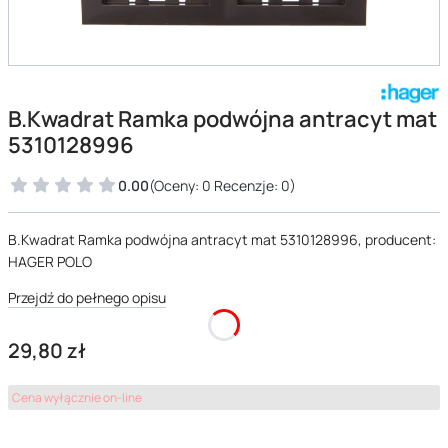
B.Kwadrat Ramka podwójna antracyt mat
5310128996
0.00
(Oceny: 0 Recenzje: 0)
B.Kwadrat Ramka podwójna antracyt mat 5310128996, producent:
HAGER POLO
Przejdź do pełnego opisu
Cena
29,80 zł
Cena wyłącznie on-line