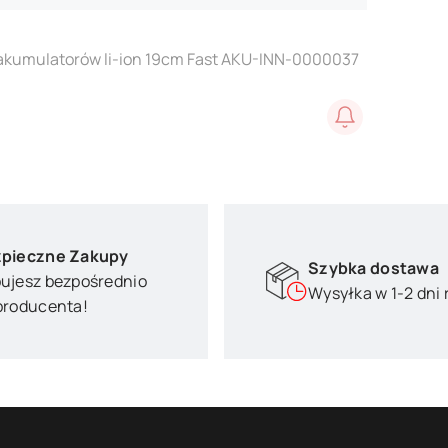
 akumulatorów li-ion 19cm Fast AKU-INN-0000037
pieczne Zakupy
Szybka dostawa
ujesz bezpośrednio
Wysyłka w 1-2 dni
producenta!