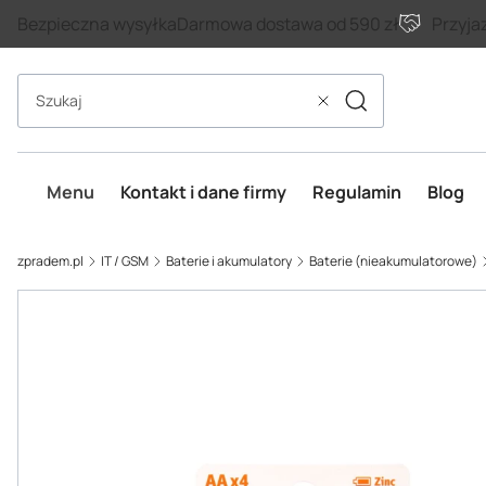
Bezpieczna wysyłka
Darmowa dostawa od 590 zł
Przyja
Szukaj
Wyczyść
Menu
Kontakt i dane firmy
Regulamin
Blog
zpradem.pl
IT / GSM
Baterie i akumulatory
Baterie (nieakumulatorowe)