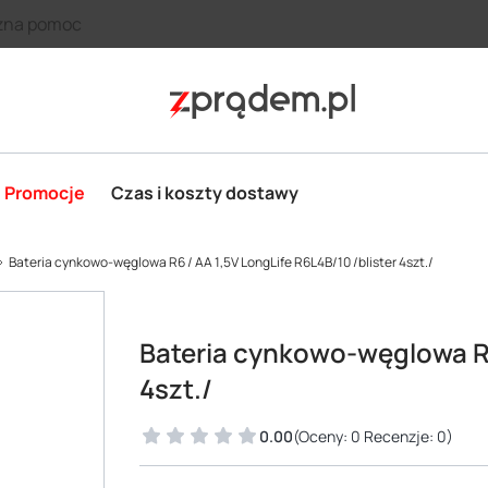
zna pomoc
Promocje
Czas i koszty dostawy
Bateria cynkowo-węglowa R6 / AA 1,5V LongLife R6L4B/10 /blister 4szt./
Bateria cynkowo-węglowa R6 
4szt./
0.00
(Oceny: 0 Recenzje: 0)