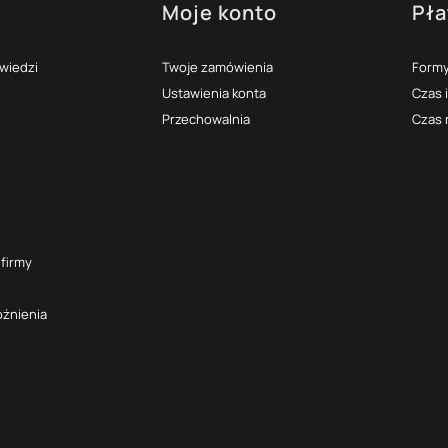
Moje konto
Pła
topce
owiedzi
Twoje zamówienia
Formy
Ustawienia konta
Czas 
Przechowalnia
Czas 
 firmy
óżnienia