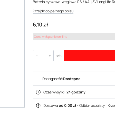
Bateria cynkowo-węglowa R6 / AA 1,5V LongLife R6
Przejdź do pełnego opisu
Cena
6,10 zł
Cena wyłącznie on-line
szt.
Dostępność:
Dostępne
Czas wysyłki:
24 godziny
Dostawa
od 0,00 zł
- Odbiór osobisty_ Krz