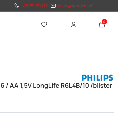
+48 781 520 111
sklep@zpradem.pl
Produkty 
/ AA 1,5V LongLife R6L4B/10 /blister