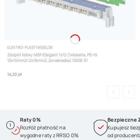
PRODUCENT
ELEKTRO-PLAST NASIELSK
Zespół listwy MSF/Elegant 1x12 (1xkaseta, PE+N
10x10mm2+2x16mm2, 2xnakładka) 0928-01
Cena
14,10 zł
Raty 0%
Bezpieczne 
Rozłóż płatność na
Kupujesz bez
wygodne raty z RRSO 0%
od producent