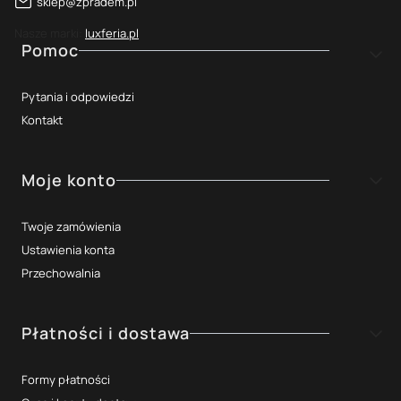
sklep@zpradem.pl
Nasze marki:
luxferia.pl
Linki w stopce
Pomoc
Pytania i odpowiedzi
Kontakt
Moje konto
Twoje zamówienia
Ustawienia konta
Przechowalnia
Płatności i dostawa
Formy płatności