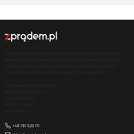
Dostarczamy klientom szerokiego wachlarza produktów to jeden z
głównych celów działalności naszego sklepu elektrycznego. W
naszej hurtowni możesz znaleźć kilkadziesiąt tysięcy różnych
produktów oferowanych przez blisko 700 producentów.
Hurtownia i sklep elektryczny
Elektryk Ząbkowscy s.c.
ul. Skłodowskiej 1
42-160 Krzepice
woj. śląskie
+48 781 520 111