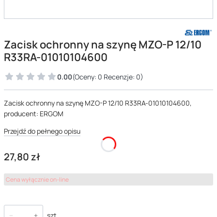
Zacisk ochronny na szynę MZO-P 12/10
R33RA-01010104600
0.00
(Oceny: 0 Recenzje: 0)
Zacisk ochronny na szynę MZO-P 12/10 R33RA-01010104600,
producent: ERGOM
Przejdź do pełnego opisu
Cena
27,80 zł
Cena wyłącznie on-line
szt.