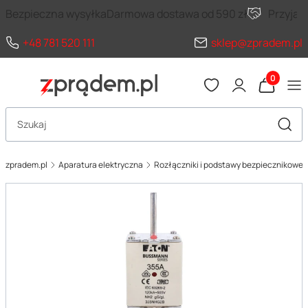
Bezpieczna wysyłka
Darmowa dostawa od 590 zł
Przyja
+48 781 520 111
sklep@zpradem.pl
Produkty 
Otwórz wyszukiwarkę
Szuka
zpradem.pl
Aparatura elektryczna
Rozłączniki i podstawy bezpiecznikowe