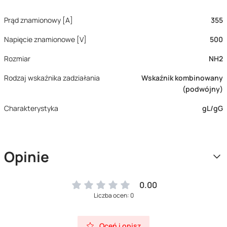
Prąd znamionowy [A]
355
Napięcie znamionowe [V]
500
Rozmiar
NH2
Rodzaj wskaźnika zadziałania
Wskaźnik kombinowany
(podwójny)
Charakterystyka
gL/gG
Opinie
0.00
Liczba ocen: 0
Oceń i opisz