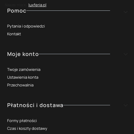
Nasze marki:
luxferia.pl
Linki w stopce
Pomoc
Pytania i odpowiedzi
Kontakt
Moje konto
Twoje zamówienia
Ustawienia konta
Przechowalnia
Płatności i dostawa
Formy płatności
Czas i koszty dostawy