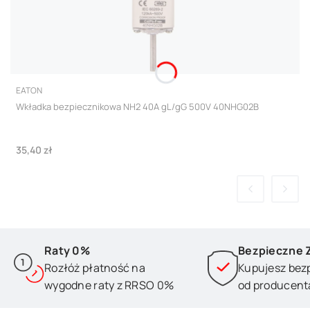
PRODUCENT
EATON
Wkładka bezpiecznikowa NH2 40A gL/gG 500V 40NHG02B
Cena
35,40 zł
Raty 0%
Bezpieczne 
Rozłóż płatność na
Kupujesz bez
wygodne raty z RRSO 0%
od producent