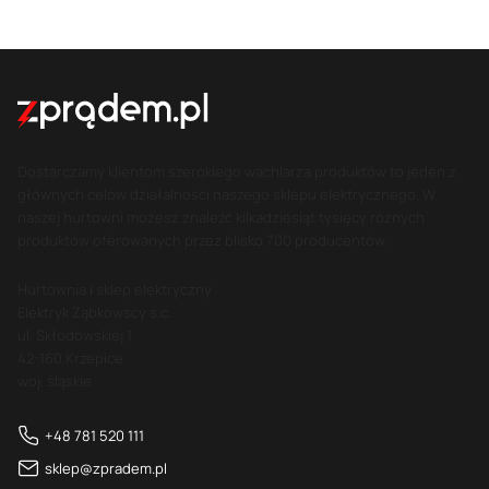
Dostarczamy klientom szerokiego wachlarza produktów to jeden z
głównych celów działalności naszego sklepu elektrycznego. W
naszej hurtowni możesz znaleźć kilkadziesiąt tysięcy różnych
produktów oferowanych przez blisko 700 producentów.
Hurtownia i sklep elektryczny
Elektryk Ząbkowscy s.c.
ul. Skłodowskiej 1
42-160 Krzepice
woj. śląskie
+48 781 520 111
sklep@zpradem.pl