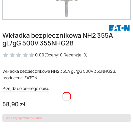
Wkładka bezpiecznikowa NH2 355A
gL/gG 500V 355NHG2B
0.00
(Oceny: 0 Recenzje: 0)
Wkładka bezpiecznikowa NH2 355A gL/gG 500V 355NHG2B,
producent: EATON
Przejdź do pełnego opisu
Cena
58,90 zł
Cena wyłącznie on-line