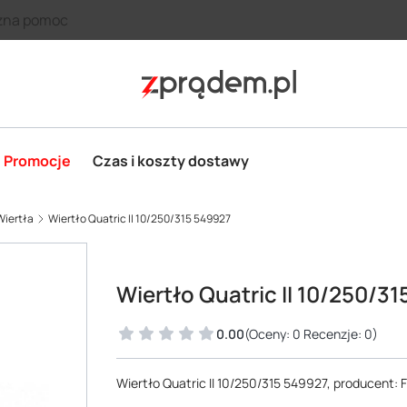
zna pomoc
Promocje
Czas i koszty dostawy
Wiertła
Wiertło Quatric II 10/250/315 549927
Wiertło Quatric II 10/250/3
0.00
(Oceny: 0 Recenzje: 0)
Wiertło Quatric II 10/250/315 549927, producent: Fi