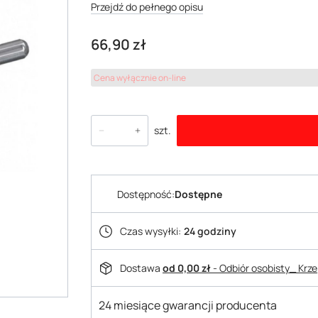
Przejdź do pełnego opisu
Cena
66,90 zł
Cena wyłącznie on-line
szt.
Dostępność:
Dostępne
Czas wysyłki:
24 godziny
Dostawa
od 0,00 zł
- Odbiór osobisty_ Krz
24 miesiące gwarancji producenta