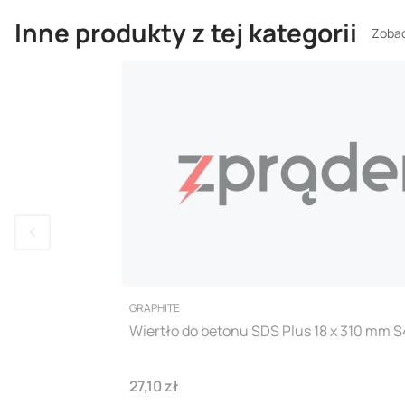
Inne produkty z tej kategorii
Zobac
PRODUCENT
GRAPHITE
Wiertło do betonu SDS Plus 18 x 310 mm 
Cena
27,10 zł