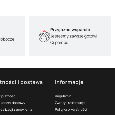
Przyjazne wsparcie
Jesteśmy zawsze gotowi
 robocze
Ci pomóc
tności i dostawa
Informacje
 płatności
Regulamin
i koszty dostawy
Zwroty i reklamacje
realizacji zamówienia
Polityka prywatności