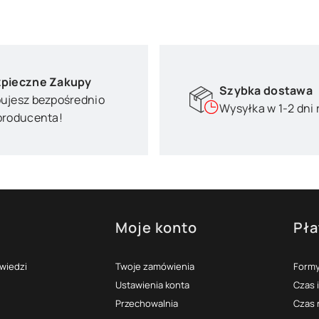
pieczne Zakupy
Szybka dostawa
ujesz bezpośrednio
Wysyłka w 1-2 dni
producenta!
Moje konto
Pła
topce
owiedzi
Twoje zamówienia
Formy
Ustawienia konta
Czas 
Przechowalnia
Czas 