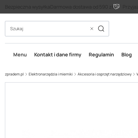
Bezpieczna wysyłka
Darmowa dostawa od 590 zł
Przyja
Szukaj
Wyczyść
Menu
Kontakt i dane firmy
Regulamin
Blog
zpradem.pl
Elektronarzędzia i mierniki
Akcesoria i osprzęt narzędziowy