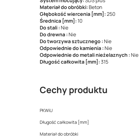
System mocujący:
SDS plus
Materiał do obróbki:
Beton
Głębokość wiercenia [mm]:
250
Średnica [mm]:
10
Do stali :
Nie
Do drewna :
Nie
Do tworzywa sztucznego :
Nie
Odpowiednie do kamienia :
Nie
Odpowiednie do metali nieżelaznych :
Nie
Długość całkowita [mm]:
315
Cechy produktu
PKWiU
Długość całkowita [mm]
Materiał do obróbki