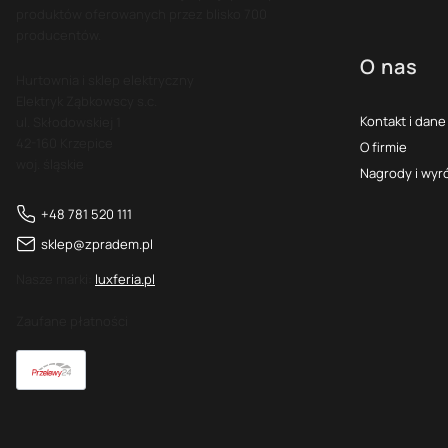
produktów oferowanych przez blisko 700
producentów.
O nas
Hurtownia i sklep elektryczny
Elektryk Ząbkowscy s.c.
Kontakt i dane
ul. Skłodowskiej 1
42-160 Krzepice
O firmie
woj. śląskie
Nagrody i wyr
+48 781 520 111
sklep@zpradem.pl
Nasze marki:
luxferia.pl
Zaufane płatności