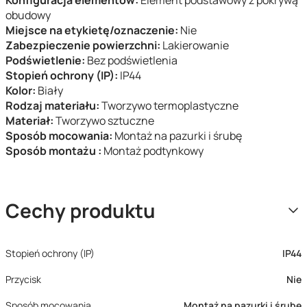
Konfiguracja elementów:
Element podstawowy z pokrywą
obudowy
Miejsce na etykietę/oznaczenie:
Nie
Zabezpieczenie powierzchni:
Lakierowanie
Podświetlenie:
Bez podświetlenia
Stopień ochrony (IP):
IP44
Kolor:
Biały
Rodzaj materiału:
Tworzywo termoplastyczne
Materiał:
Tworzywo sztuczne
Sposób mocowania:
Montaż na pazurki i śrubę
Sposób montażu :
Montaż podtynkowy
Cechy produktu
Stopień ochrony (IP)
IP44
Przycisk
Nie
Sposób mocowania
Montaż na pazurki i śrubę