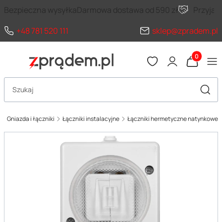
Bezpieczna wysyłka
Darmowa dostawa od 590 zł
Przyja
+48 781 520 111
sklep@zpradem.pl
Produkty 
Otwórz wyszukiwarkę
Szuka
Gniazda i łączniki
Łączniki instalacyjne
Łączniki hermetyczne natynkowe