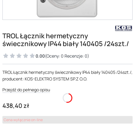
TROL Łącznik hermetyczny
świecznikowy IP44 biały 140405 /24szt./
0.00
(Oceny: 0 Recenzje: 0)
TROL Łącznik hermetyczny świecznikowy IP44 biały 140405 /24szt./,
producent: KOS-ELEKTRO SYSTEM SP.Z O.O.
Przejdź do pełnego opisu
Cena
438,40 zł
Cena wyłącznie on-line