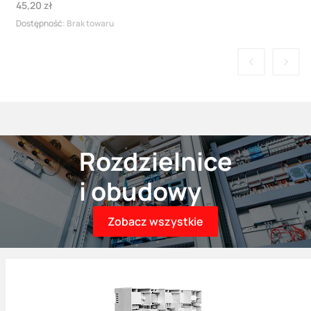
Cena
45,20 zł
Dostępność:
Brak towaru
Rozdzielnice
i obudowy
Zobacz wszystkie