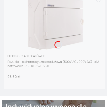
PRODUCENT
ELEKTRO-PLAST OPATÓWEK
Rozdzielnica hermetyczna modułowa (500V AC ,1000V DC) 1x12
natynkowa IP65 RH-12/B 36.11
Cena
95,60 zł
Indywidualna wycena dla