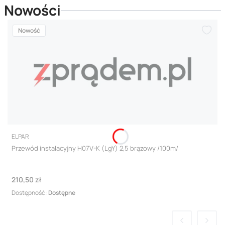
Nowości
Nowość
PRODUCENT
ELPAR
Przewód instalacyjny H07V-K (LgY) 2,5 brązowy /100m/
Cena
210,50 zł
Dostępność:
Dostępne