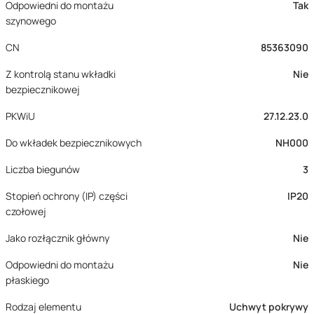
Odpowiedni do montażu
Tak
szynowego
CN
85363090
Z kontrolą stanu wkładki
Nie
bezpiecznikowej
PKWiU
27.12.23.0
Do wkładek bezpiecznikowych
NH000
Liczba biegunów
3
Stopień ochrony (IP) części
IP20
czołowej
Jako rozłącznik główny
Nie
Odpowiedni do montażu
Nie
płaskiego
Rodzaj elementu
Uchwyt pokrywy