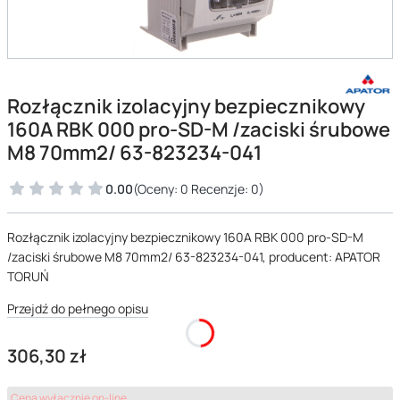
Rozłącznik izolacyjny bezpiecznikowy
160A RBK 000 pro-SD-M /zaciski śrubowe
M8 70mm2/ 63-823234-041
0.00
(Oceny: 0 Recenzje: 0)
Rozłącznik izolacyjny bezpiecznikowy 160A RBK 000 pro-SD-M
/zaciski śrubowe M8 70mm2/ 63-823234-041, producent: APATOR
TORUŃ
Przejdź do pełnego opisu
Cena
306,30 zł
Cena wyłącznie on-line