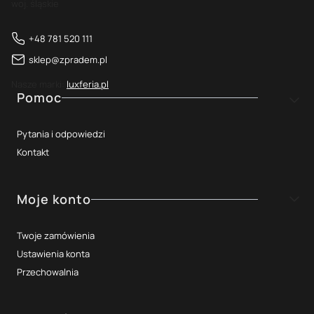
woj. śląskie
+48 781 520 111
sklep@zpradem.pl
Nasze marki:
luxferia.pl
Linki w stopce
Pomoc
Pytania i odpowiedzi
Kontakt
Moje konto
Twoje zamówienia
Ustawienia konta
Przechowalnia