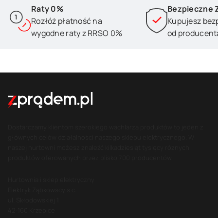
Raty 0%
Bezpieczne 
Rozłóż płatność na
Kupujesz bez
wygodne raty z RRSO 0%
od producent
Dostarczamy klientom szerokiego wachlarza produktów to jeden z
głównych celów działalności naszego sklepu elektrycznego. W
naszej hurtowni możesz znaleźć kilkadziesiąt tysięcy różnych
produktów oferowanych przez blisko 700 producentów.
Hurtownia i sklep elektryczny
Elektryk Ząbkowscy s.c.
ul. Skłodowskiej 1
42-160 Krzepice