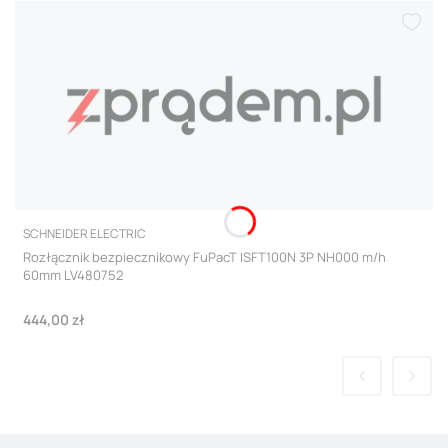
PRODUCENT
SCHNEIDER ELECTRIC
Rozłącznik bezpiecznikowy FuPacT ISFT100N 3P NH000 m/h
60mm LV480752
Cena
444,00 zł