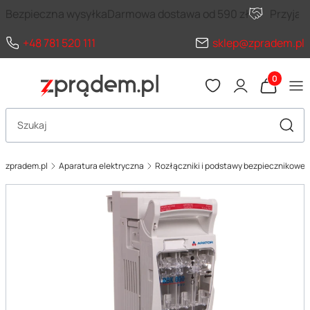
Bezpieczna wysyłka
Darmowa dostawa od 590 zł
Przyja
+48 781 520 111
sklep@zpradem.pl
Produkty 
Otwórz wyszukiwarkę
Szuka
zpradem.pl
Aparatura elektryczna
Rozłączniki i podstawy bezpiecznikowe