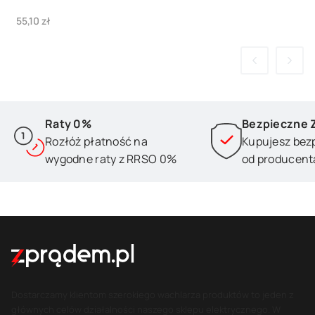
Cena
55,10 zł
Raty 0%
Bezpieczne 
Rozłóż płatność na
Kupujesz bez
wygodne raty z RRSO 0%
od producent
Dostarczamy klientom szerokiego wachlarza produktów to jeden z
głównych celów działalności naszego sklepu elektrycznego. W