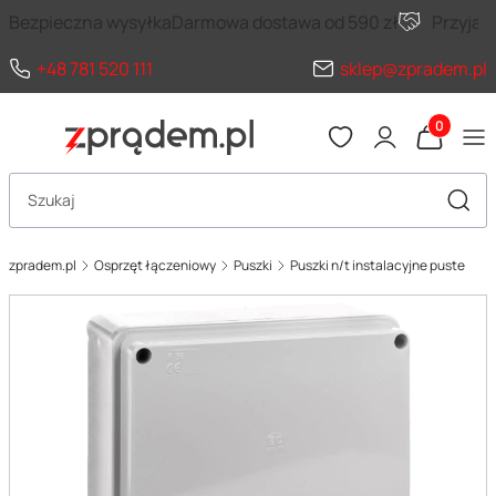
Bezpieczna wysyłka
Darmowa dostawa od 590 zł
Przyja
+48 781 520 111
sklep@zpradem.pl
Produkty 
Otwórz wyszukiwarkę
Szuka
zpradem.pl
Osprzęt łączeniowy
Puszki
Puszki n/t instalacyjne puste