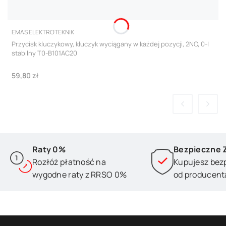
PRODUCENT
EMAS ELEKTROTEKNIK
Przycisk kluczykowy, kluczyk wyciągany w każdej pozycji, 2NO, 0-I
stabilny T0-B101AC20
Cena
59,80 zł
Raty 0%
Bezpieczne 
Rozłóż płatność na
Kupujesz bez
wygodne raty z RRSO 0%
od producent