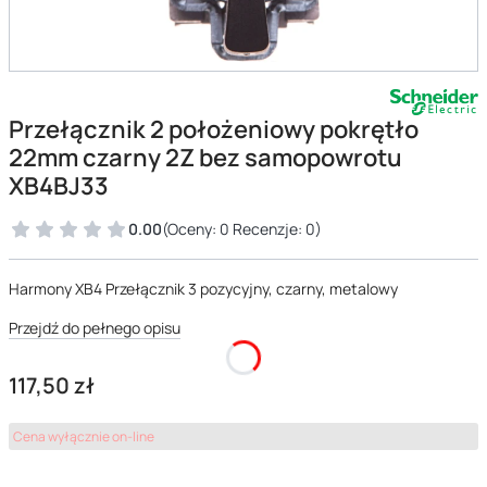
Przełącznik 2 położeniowy pokrętło
22mm czarny 2Z bez samopowrotu
XB4BJ33
0.00
(Oceny: 0 Recenzje: 0)
Harmony XB4 Przełącznik 3 pozycyjny, czarny, metalowy
Przejdź do pełnego opisu
Cena
117,50 zł
Cena wyłącznie on-line