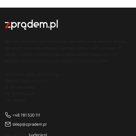
Dostarczamy klientom szerokiego wachlarza produktów to jeden z
głównych celów działalności naszego sklepu elektrycznego. W
naszej hurtowni możesz znaleźć kilkadziesiąt tysięcy różnych
produktów oferowanych przez blisko 700 producentów.
Hurtownia i sklep elektryczny
Elektryk Ząbkowscy s.c.
ul. Skłodowskiej 1
42-160 Krzepice
woj. śląskie
+48 781 520 111
sklep@zpradem.pl
Nasze marki:
luxferia.pl