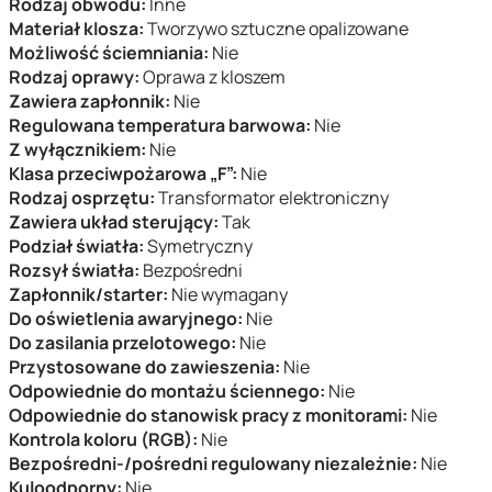
Rodzaj obwodu:
Inne
Materiał klosza:
Tworzywo sztuczne opalizowane
Możliwość ściemniania:
Nie
Rodzaj oprawy:
Oprawa z kloszem
Zawiera zapłonnik:
Nie
Regulowana temperatura barwowa:
Nie
Z wyłącznikiem:
Nie
Klasa przeciwpożarowa „F”:
Nie
Rodzaj osprzętu:
Transformator elektroniczny
Zawiera układ sterujący:
Tak
Podział światła:
Symetryczny
Rozsył światła:
Bezpośredni
Zapłonnik/starter:
Nie wymagany
Do oświetlenia awaryjnego:
Nie
Do zasilania przelotowego:
Nie
Przystosowane do zawieszenia:
Nie
Odpowiednie do montażu ściennego:
Nie
Odpowiednie do stanowisk pracy z monitorami:
Nie
Kontrola koloru (RGB):
Nie
Bezpośredni-/pośredni regulowany niezależnie:
Nie
Kuloodporny:
Nie