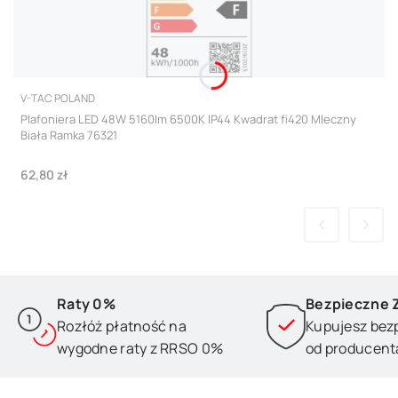
PRODUCENT
V-TAC POLAND
Plafoniera LED 48W 5160lm 6500K IP44 Kwadrat fi420 Mleczny
Biała Ramka 76321
Cena
62,80 zł
Raty 0%
Bezpieczne 
Rozłóż płatność na
Kupujesz bez
wygodne raty z RRSO 0%
od producent