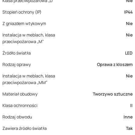
Klasa przeciwpożarowa „D”
Nie
Stopień ochrony (IP)
IP44
Z gniazdem wtykowym
Nie
Instalacja w meblach, klasa
Nie
przeciwpożarowa „M”
Źródło światła
LED
Rodzaj oprawy
Oprawa z kloszem
Instalacja w meblach, klasa
Nie
przeciwpożarowa „MM”
Materiał obudowy
Tworzywo sztuczne
Klasa ochronności
II
Rodzaj obwodu
Inne
Zawiera źródło światła
Tak