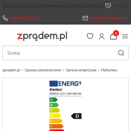
Bezpieczna wysyłka
Darmowa dostawa od 590 zł
Przyja
+48 781 520 111
sklep@zpradem.pl
Produkty 
Otwórz wyszukiwarkę
Szuka
zpradem.pl
Oprawy oświetleniowe
Oprawy wnętrzowe
Plafoniery